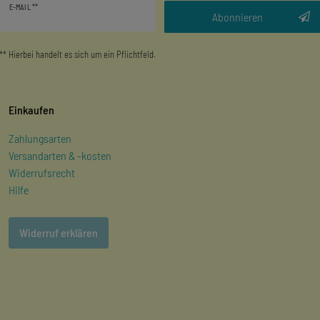
E-MAIL **
Honig
Abonnieren
** Hierbei handelt es sich um ein Pflichtfeld.
Einkaufen
Zahlungsarten
Versandarten & -kosten
Widerrufsrecht
Hilfe
Widerruf erklären