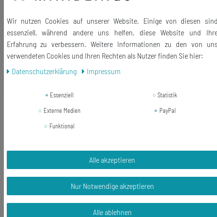
Lieferumfang: 1 Krawattennadel
Wir nutzen Cookies auf unserer Website. Einige von diesen sin
essenziell, während andere uns helfen, diese Website und Ihr
Erfahrung zu verbessern. Weitere Informationen zu den von un
verwendeten Cookies und Ihren Rechten als Nutzer finden Sie hier:
Daten­schutz­erklärung
Impressum
Ähnliche Artikel
Essenziell
Statistik
-49%
3er Set LP Schallplatten Broschen
Externe Medien
PayPal
Miniblings Sicherheitsnadel Pin rot
grün blau
Funktional
16,99 €
8,63 € *
Alle akzeptieren
In den Warenkorb
Nur Notwendige akzeptieren
*
inkl. ges. MwSt.
zzgl.
Versandkosten
Alle ablehnen