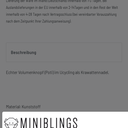
Lieferung der Ware im Inland (Deutschland) innerhalb von 1-3 Tagen, bei
Auslandslieferungen in der EU innerhalb von 2-14Tagen und in den Rest der Welt
innerhalb von 4-28 Tagen nach Vertragsschluss (bei vereinbarter Vorauszahlung
nach dem Zeitpunkt Ihrer Zahlungsanweisung).
Beschreibung
Echter Volumenknopf (Poti) im Ucycling als Krawattennadel.
Material: Kunststoff
Material Nadel: Metall, versilbert
Größe Motiv: 25mm