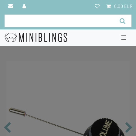
0,00 EUR
☰