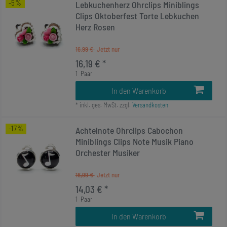
-5%
Lebkuchenherz Ohrclips Miniblings
Clips Oktoberfest Torte Lebkuchen
Herz Rosen
16,99 €
16,19 € *
1
Paar
In den Warenkorb
*
inkl. ges. MwSt.
zzgl.
Versandkosten
-17%
Achtelnote Ohrclips Cabochon
Miniblings Clips Note Musik Piano
Orchester Musiker
16,99 €
14,03 € *
1
Paar
In den Warenkorb