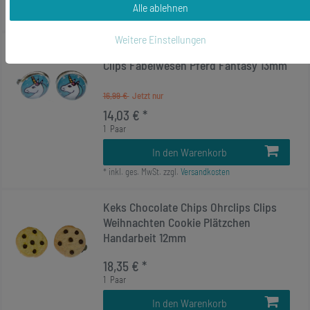
Alle ablehnen
*
inkl. ges. MwSt.
zzgl.
Versandkosten
Weitere Einstellungen
-17%
Einhorn Ohrclips Cabochon Miniblings
Clips Fabelwesen Pferd Fantasy 13mm
16,99 €
14,03 € *
1
Paar
In den Warenkorb
*
inkl. ges. MwSt.
zzgl.
Versandkosten
Keks Chocolate Chips Ohrclips Clips
Weihnachten Cookie Plätzchen
Handarbeit 12mm
18,35 € *
1
Paar
In den Warenkorb