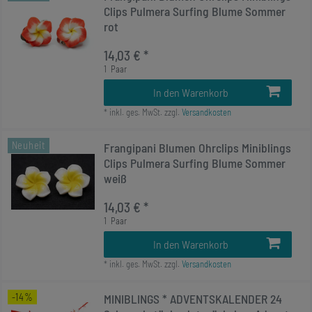
Clips Pulmera Surfing Blume Sommer
rot
14,03 € *
1
Paar
In den Warenkorb
*
inkl. ges. MwSt.
zzgl.
Versandkosten
Neuheit
Frangipani Blumen Ohrclips Miniblings
Clips Pulmera Surfing Blume Sommer
weiß
14,03 € *
1
Paar
In den Warenkorb
*
inkl. ges. MwSt.
zzgl.
Versandkosten
-14%
MINIBLINGS * ADVENTSKALENDER 24