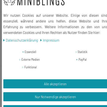
*
inkl. ges. MwSt.
zzgl.
Versandkosten
Wir nutzen Cookies auf unserer Website. Einige von diesen sin
-28%
Eis am Stiel Ohrclips Miniblings Clips
essenziell, während andere uns helfen, diese Website und Ihr
Eiscreme Stieleis Erdbeereis pink Biss
Erfahrung zu verbessern. Weitere Informationen zu den von un
verwendeten Cookies und Ihren Rechten als Nutzer finden Sie hier:
14,99 €
Daten­schutz­erklärung
Impressum
10,79 € *
1
Paar
Essenziell
Statistik
In den Warenkorb
Externe Medien
PayPal
*
inkl. ges. MwSt.
zzgl.
Versandkosten
Funktional
Neuheit
Marienkäfer Ohrclips Miniblings Clips
Glücksbringer Glück Käfer Insekt rot
Holz
Alle akzeptieren
16,19 € *
Nur Notwendige akzeptieren
1
Paar
In den Warenkorb