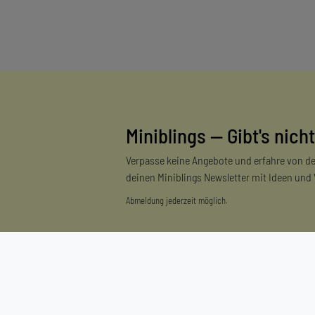
Miniblings — Gibt's nicht
Verpasse keine Angebote und erfahre von de
deinen Miniblings Newsletter mit Ideen und
Abmeldung jederzeit möglich.
Einkaufen
Zahlungsarten
Versandarten & -kosten