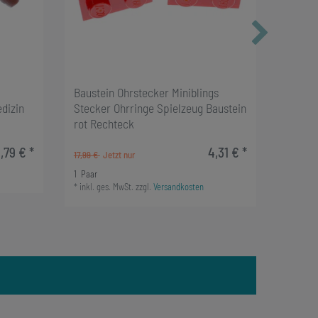
Baustein Ohrstecker Miniblings
Bauste
dizin
Stecker Ohrringe Spielzeug Baustein
Platte
rot Rechteck
Spielz
,79 € *
4,31 € *
17,99 €
14,99 €
*
inkl. g
1
Paar
*
inkl. ges. MwSt.
zzgl.
Versandkosten