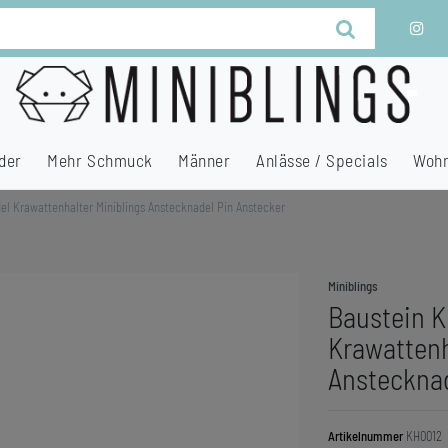
der
Mehr Schmuck
Männer
Anlässe / Specials
Wohn
l Krawattenhalter Miniblings Anstecknadel Pin Anstecker
Miniblings
Baustein K
Krawattenh
Anstecknad
Artikelnummer
KH0012