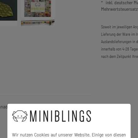
* inkl. deutscher 
Mehrwertsteuersatze
Soweit im jeweiligen Ang
Lieferung der Ware im In
Auslandslieferungen in 
innerhalb von 4-28 Tage
nach dem Zeitpunkt Ihre
nnadel.
Wir nutzen Cookies auf unserer Website. Einige von diesen