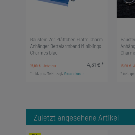
Baustein 2er Plättchen Platte Charm
Baustei
Anhänger Bettelarmband Miniblings
Anhäng
Charmes blau
Charme
4,31 € *
15,99 €
15,99 €
*
inkl. ges. MwSt.
zzgl.
Versandkosten
*
inkl. ge
Zuletzt angesehene Artikel