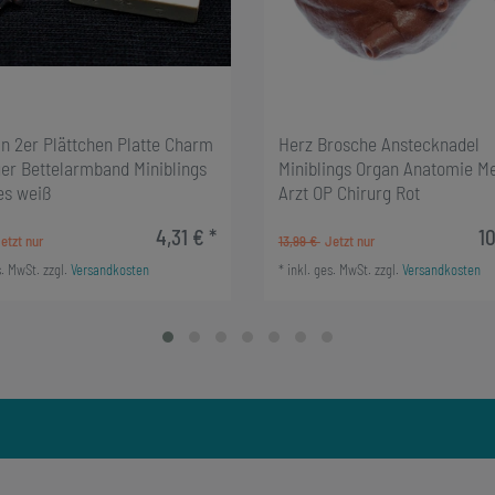
n 2er Plättchen Platte Charm
Herz Brosche Anstecknadel
er Bettelarmband Miniblings
Miniblings Organ Anatomie Me
s weiß
Arzt OP Chirurg Rot
4,31 € *
10
13,99 €
s. MwSt.
zzgl.
Versandkosten
*
inkl. ges. MwSt.
zzgl.
Versandkosten