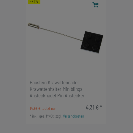
-71%
Baustein Krawattennadel
Krawattenhalter Miniblings
Anstecknadel Pin Anstecker
4,31 € *
14,99 €
*
inkl. ges. MwSt.
zzgl.
Versandkosten