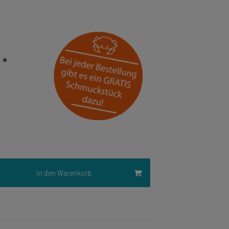
*
R
In den Warenkorb