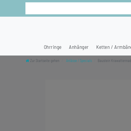
Ohrringe
Anhänger
Ketten / Armbän
Zur Startseite gehen
Anlässe / Specials
Baustein Krawattennade