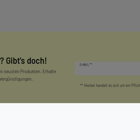
? Gibt's doch!
Newsletter
E-MAIL **
Honig
n neusten Produkten. Erhalte
 Vergünstigungen.
** Hierbei handelt es sich um ein Pflich
Mein Konto
Unternehmen
Login/Registrieren
Kontakt
Warenkorb
Datenschutzerklärung