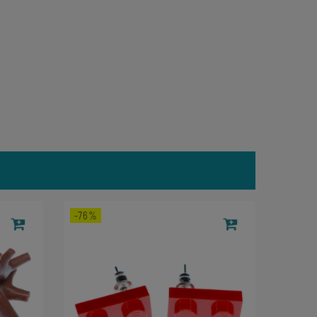
-76%
-71%