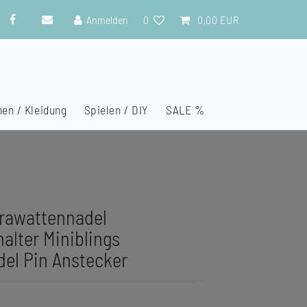
Anmelden
0
0,00 EUR
en / Kleidung
Spielen / DIY
SALE %
rawattennadel
alter Miniblings
el Pin Anstecker