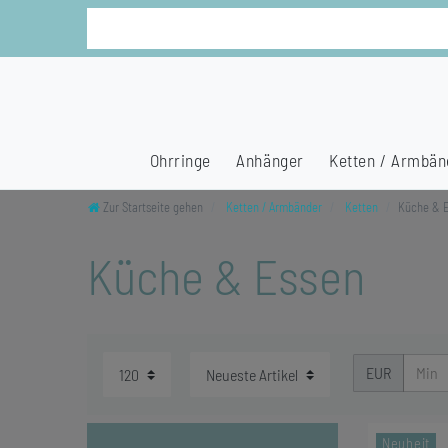
Ohrringe
Anhänger
Ketten / Armbän
Zur Startseite gehen
Ketten / Armbänder
Ketten
Küche & 
Küche & Essen
EUR
Neuheit