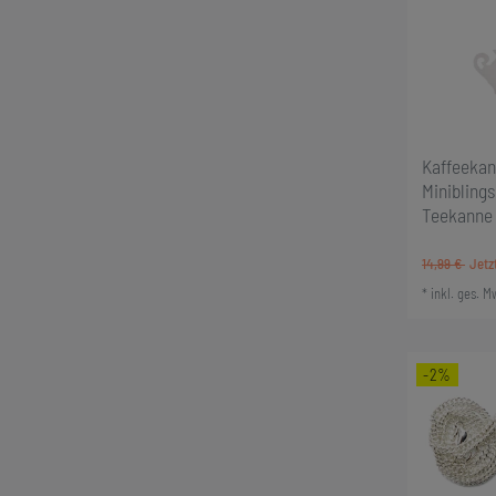
Kaffeekan
Minibling
Teekanne 
14,99 €
*
inkl. ges. M
-2%