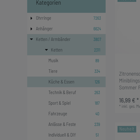
Kategorien
7263
Ohrringe
6624
Anhänger
3807
Ketten / Armbänder
2311
Ketten
89
Musik
334
Tiere
Zitronens
Miniblings
126
Küche & Essen
Sommer F
263
Technik & Beruf
16,99 € *
187
Sport & Spiel
*
inkl. ges. M
40
Fahrzeuge
239
Anlässe & Feste
Neuheit
51
Individuell & DIY