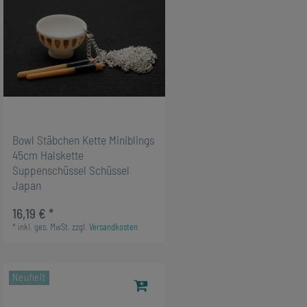
Bowl Stäbchen Kette Miniblings
45cm Halskette
Suppenschüssel Schüssel
Japan
16,19 € *
*
inkl. ges. MwSt.
zzgl.
Versandkosten
Neuheit