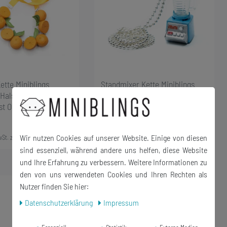
ette Miniblings
Standmixer Kette Miniblings
Halskette Satinband
80cm Anhänger Halskette
st Orange Kostüm
Küche Küchengerät blau
21,59 € *
Wir nutzen Cookies auf unserer Website. Einige von diesen
wSt.
zzgl.
Versandkosten
*
inkl. ges. MwSt.
zzgl.
Versandkosten
sind essenziell, während andere uns helfen, diese Website
und Ihre Erfahrung zu verbessern. Weitere Informationen zu
den von uns verwendeten Cookies und Ihren Rechten als
Neuheit
Nutzer finden Sie hier:
Daten­schutz­erklärung
Impressum