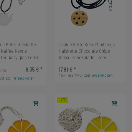
ne Kette Halskette
Cookie Kette Keks Miniblings
s Kaffee Kanne
Halskette Chocolate Chips
Tee Acrylglas Leder
Kekse Schokolade Leder
8,35 € *
17,81 € *
*
inkl. ges. MwSt.
zzgl.
Versandkosten
wSt.
zzgl.
Versandkosten
-2%