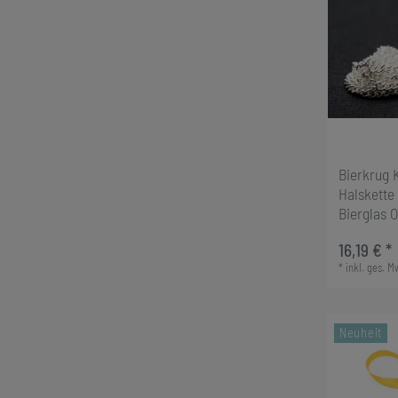
Bierkrug 
Halskette
Bierglas 
16,19 € *
*
inkl. ges. M
Neuheit