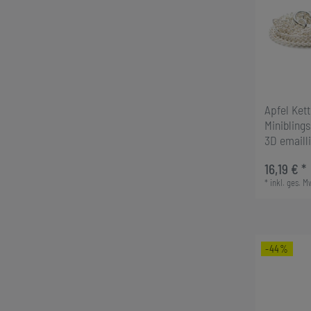
Apfel Ket
Miniblings
3D emailli
16,19 € *
*
inkl. ges. M
-44%