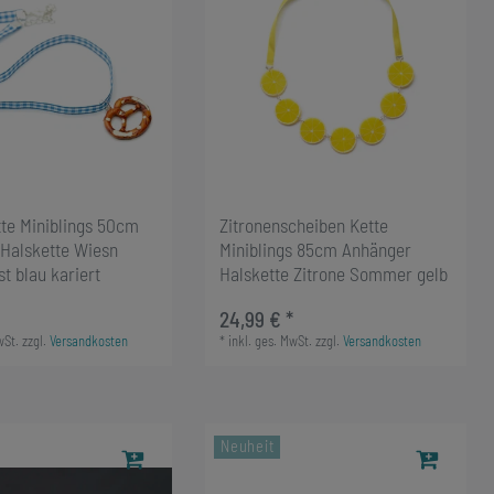
tte Miniblings 50cm
Zitronenscheiben Kette
Halskette Wiesn
Miniblings 85cm Anhänger
t blau kariert
Halskette Zitrone Sommer gelb
24,99 € *
wSt.
zzgl.
Versandkosten
*
inkl. ges. MwSt.
zzgl.
Versandkosten
Neuheit