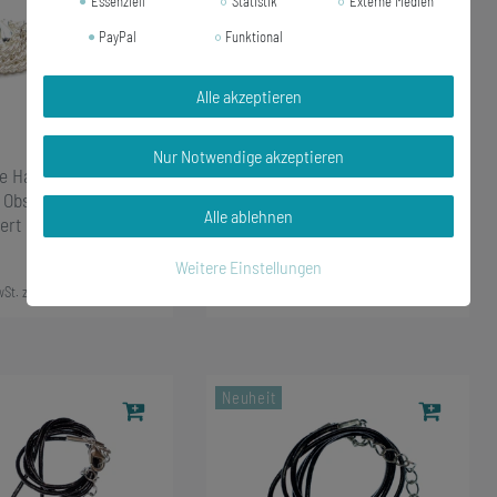
Essenziell
Statistik
Externe Medien
PayPal
Funktional
Alle akzeptieren
Nur Notwendige akzeptieren
te Halskette 45cm
Champagner Kette Halskette
 Obst Frucht Äpfel rot
45cm Miniblings Flasche
Alle ablehnen
ert
Schaumwein Weinflasche grün
Weitere Einstellungen
16,19 € *
wSt.
zzgl.
Versandkosten
*
inkl. ges. MwSt.
zzgl.
Versandkosten
Neuheit