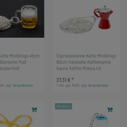
Kette Miniblings 45cm
Espressokanne Kette Miniblings
 Bierkette Maß
80cm Halskette Kaffeekanne
Oktoberfest
Kanne Kaffee Mokka rot
27,31 € *
wSt.
zzgl.
Versandkosten
*
inkl. ges. MwSt.
zzgl.
Versandkosten
Neuheit