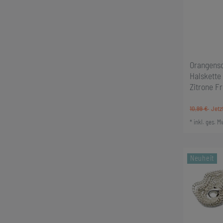
Orangensc
Halskette
Zitrone F
10,99 €
*
inkl. ges. M
Neuheit