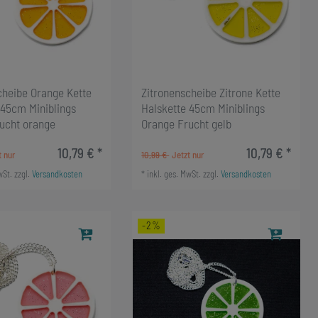
heibe Orange Kette
Zitronenscheibe Zitrone Kette
 45cm Miniblings
Halskette 45cm Miniblings
rucht orange
Orange Frucht gelb
10,79 € *
10,79 € *
10,99 €
wSt.
zzgl.
Versandkosten
*
inkl. ges. MwSt.
zzgl.
Versandkosten
-2%