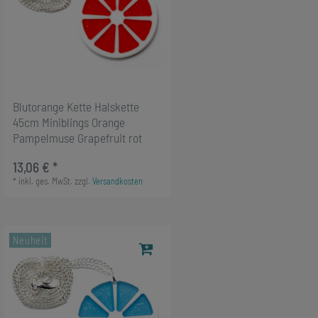
Blutorange Kette Halskette
45cm Miniblings Orange
Pampelmuse Grapefruit rot
13,06 € *
*
inkl. ges. MwSt.
zzgl.
Versandkosten
Neuheit