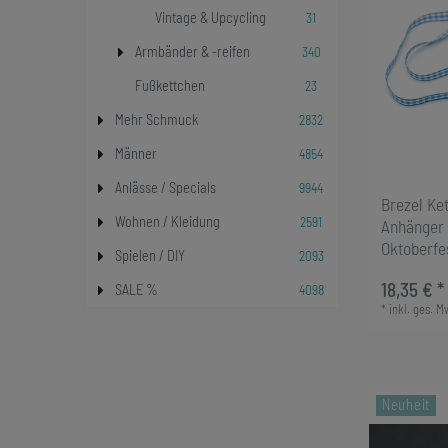
31
Vintage & Upcycling
340
Armbänder & -reifen
23
Fußkettchen
2832
Mehr Schmuck
4854
Männer
9944
Anlässe / Specials
Brezel Ke
2591
Wohnen / Kleidung
Anhänger 
Oktoberfes
2093
Spielen / DIY
18,35 € *
4098
SALE %
*
inkl. ges. M
Neuheit