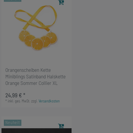
Orangenscheiben Kette
Miniblings Satinband Halskette
Orange Sommer Collier XL
24,99 € *
*
inkl. ges. MwSt.
zzgl.
Versandkosten
Neuheit