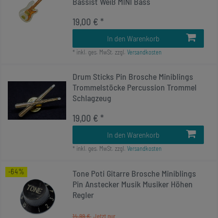
Bassist Weiß MINI Bass
19,00 € *
In den Warenkorb
*
inkl. ges. MwSt.
zzgl.
Versandkosten
Drum Sticks Pin Brosche Miniblings
Trommelstöcke Percussion Trommel
Schlagzeug
19,00 € *
In den Warenkorb
*
inkl. ges. MwSt.
zzgl.
Versandkosten
-64%
Tone Poti Gitarre Brosche Miniblings
Pin Anstecker Musik Musiker Höhen
Regler
14,99 €