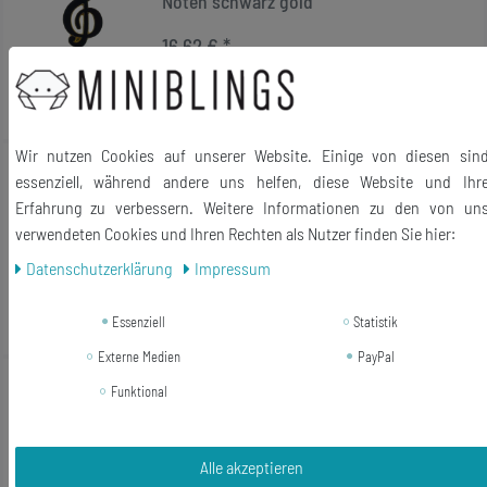
Noten schwarz gold
16,62 € *
In den Warenkorb
*
inkl. ges. MwSt.
zzgl.
Versandkosten
Wir nutzen Cookies auf unserer Website. Einige von diesen sin
Top-Artikel
Klavier Brosche Miniblings Pin
essenziell, während andere uns helfen, diese Website und Ihr
Anstecker Konzertflügel Klassik Piano
Erfahrung zu verbessern. Weitere Informationen zu den von un
Flügel gold
verwendeten Cookies und Ihren Rechten als Nutzer finden Sie hier:
16,62 € *
Daten­schutz­erklärung
Impressum
In den Warenkorb
Essenziell
Statistik
*
inkl. ges. MwSt.
zzgl.
Versandkosten
Externe Medien
PayPal
Mikrofon Brosche Miniblings Pin
Funktional
Anstecker Musik Hip-Hop Rap MC
Mikro schwarz
Alle akzeptieren
16,62 € *