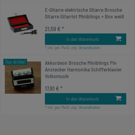
E-Gitarre elektrische Gitarre Brosche
Gitarre Gitarrist Miniblings + Box weiß
21,59 € *
In den Warenkorb
*
inkl. ges. MwSt.
zzgl.
Versandkosten
Top-Artikel
Akkordeon Brosche Miniblings Pin
Anstecker Harmonika Schifferklavier
Volksmusik
17,81 € *
In den Warenkorb
*
inkl. ges. MwSt.
zzgl.
Versandkosten