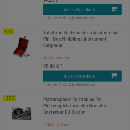
In den Warenkorb
*
inkl. ges. MwSt.
zzgl.
Versandkosten
-0%
Tubabrosche Brosche Tuba Anstecker
Pin +Box Miniblings Instrument
vergoldet
26,99 €
26,99 € *
In den Warenkorb
*
inkl. ges. MwSt.
zzgl.
Versandkosten
-28%
Plattenspieler Turntables Pin
Plattenspielerbrosche Brosche
Anstecker DJ Button
14,99 €