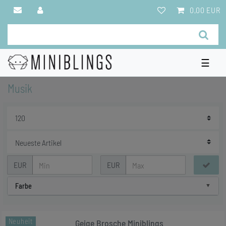
0,00 EUR
☰
Musik
EUR
EUR
Farbe
Neuheit
Geige Brosche Miniblings