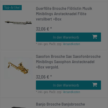
Top-Artikel
Querflöte Brosche Flötistin Musik
Miniblings Anstecknadel Flöte
versilbert +Box
32,06 € *
In den Warenkorb
*
inkl. ges. MwSt.
zzgl.
Versandkosten
Saxofon Brosche Sax Saxofonbrosche
Miniblings Saxophon Anstecknadel
+Box vergold.
32,06 € *
In den Warenkorb
*
inkl. ges. MwSt.
zzgl.
Versandkosten
Banjo Brosche Banjobrosche