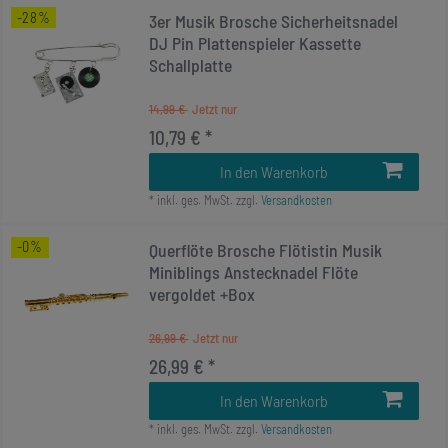
-28%
3er Musik Brosche Sicherheitsnadel
DJ Pin Plattenspieler Kassette
Schallplatte
14,99 €
10,79 € *
In den Warenkorb
*
inkl. ges. MwSt.
zzgl.
Versandkosten
-0%
Querflöte Brosche Flötistin Musik
Miniblings Anstecknadel Flöte
vergoldet +Box
26,99 €
26,99 € *
In den Warenkorb
*
inkl. ges. MwSt.
zzgl.
Versandkosten