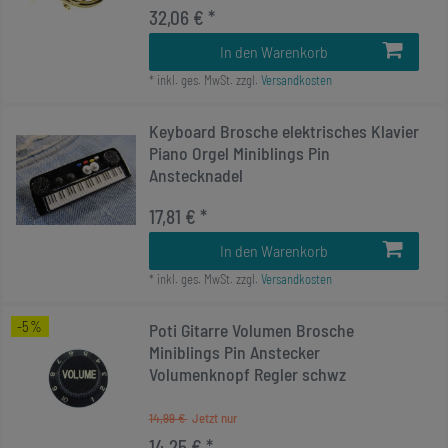
32,06 € *
In den Warenkorb
*
inkl. ges. MwSt.
zzgl.
Versandkosten
Keyboard Brosche elektrisches Klavier
Piano Orgel Miniblings Pin
Anstecknadel
17,81 € *
In den Warenkorb
*
inkl. ges. MwSt.
zzgl.
Versandkosten
-5%
Poti Gitarre Volumen Brosche
Miniblings Pin Anstecker
Volumenknopf Regler schwz
14,99 €
14,25 € *