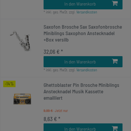
In den Warenkorb
*
inkl. ges. MwSt.
zzgl.
Versandkosten
Saxofon Brosche Sax Saxofonbrosche
Miniblings Saxophon Anstecknadel
+Box versilb
32,06 € *
In den Warenkorb
*
inkl. ges. MwSt.
zzgl.
Versandkosten
-14%
Ghettoblaster Pin Brosche Miniblings
Anstecknadel Musik Kassette
emailliert
9,99 €
8,63 € *
In den Warenkorb