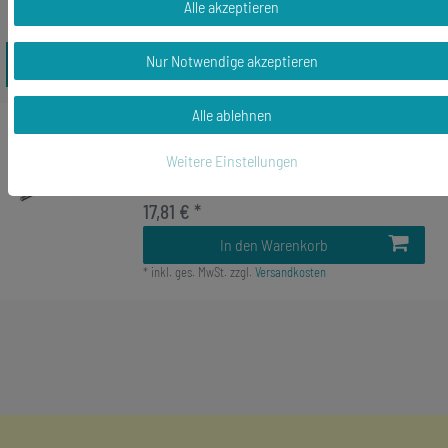
Alle akzeptieren
Nur Notwendige akzeptieren
Zuletzt angesehene Artikel
Alle ablehnen
Kassette Krawattennadel Miniblings
Anstecknadel Pin Anstecker Musik silber
Weitere Einstellungen
XLMC
17,81 € *
In den Warenkorb
*
inkl. ges. MwSt.
zzgl.
Versandkosten