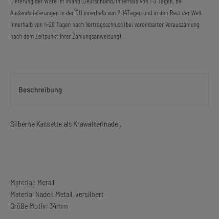
Lieferung der Ware im Inland (Deutschland) innerhalb von 1-3 Tagen, bei
Auslandslieferungen in der EU innerhalb von 2-14Tagen und in den Rest der Welt
innerhalb von 4-28 Tagen nach Vertragsschluss (bei vereinbarter Vorauszahlung
nach dem Zeitpunkt Ihrer Zahlungsanweisung).
Beschreibung
Silberne Kassette als Krawattennadel.
Material: Metall
Material Nadel: Metall, versilbert
Größe Motiv: 34mm