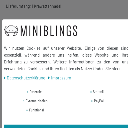
Lieferumfang: 1 Krawattennadel
Ähnliche Artikel
Wir nutzen Cookies auf unserer Website. Einige von diesen sin
essenziell, während andere uns helfen, diese Website und Ihr
Neuheit
Violinschlüssel Schlüsselanhänger
Erfahrung zu verbessern. Weitere Informationen zu den von un
Miniblings Anhänger Musik
verwendeten Cookies und Ihren Rechten als Nutzer finden Sie hier:
Notenschlüssel XL
Daten­schutz­erklärung
Impressum
17,81 € *
Essenziell
Statistik
In den Warenkorb
Externe Medien
PayPal
*
inkl. ges. MwSt.
zzgl.
Versandkosten
Funktional