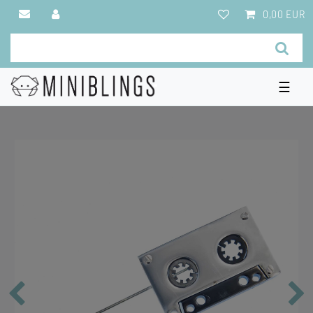
0,00 EUR
☰