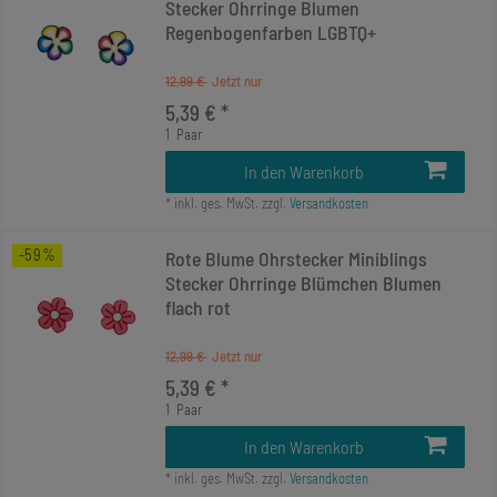
Stecker Ohrringe Blumen
Regenbogenfarben LGBTQ+
12,99 €
5,39 € *
1
Paar
In den Warenkorb
*
inkl. ges. MwSt.
zzgl.
Versandkosten
-59%
Rote Blume Ohrstecker Miniblings
Stecker Ohrringe Blümchen Blumen
flach rot
12,99 €
5,39 € *
1
Paar
In den Warenkorb
*
inkl. ges. MwSt.
zzgl.
Versandkosten