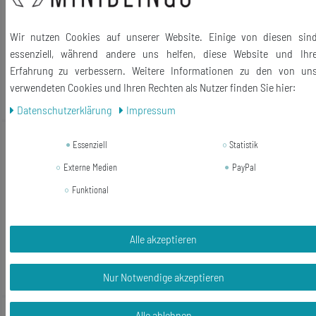
14,99 €
Wir nutzen Cookies auf unserer Website. Einige von diesen sin
6,47 € *
essenziell, während andere uns helfen, diese Website und Ihr
1
Paar
Erfahrung zu verbessern. Weitere Informationen zu den von un
In den Warenkorb
verwendeten Cookies und Ihren Rechten als Nutzer finden Sie hier:
*
inkl. ges. MwSt.
zzgl.
Versandkosten
Daten­schutz­erklärung
Impressum
-57%
Biskuitrolle Ohrstecker Miniblings
Essenziell
Statistik
Stecker Ohrringe Kuchen Biskuit
Externe Medien
PayPal
Biscuit GRÜN
Funktional
14,99 €
6,47 € *
1
Paar
Alle akzeptieren
In den Warenkorb
Nur Notwendige akzeptieren
*
inkl. ges. MwSt.
zzgl.
Versandkosten
-57%
Biskuitrolle Ohrstecker Miniblings
Alle ablehnen