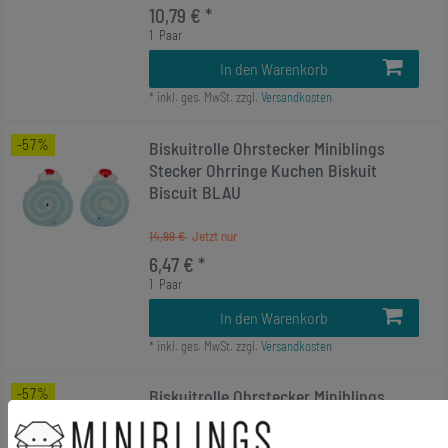
10,79 € *
1
Paar
In den Warenkorb
*
inkl. ges. MwSt.
zzgl.
Versandkosten
-57%
Biskuitrolle Ohrstecker Miniblings
Stecker Ohrringe Kuchen Biskuit
Biscuit BLAU
14,99 €
6,47 € *
1
Paar
In den Warenkorb
*
inkl. ges. MwSt.
zzgl.
Versandkosten
-57%
Biskuitrolle Ohrstecker Miniblings
Stecker Ohrringe Kuchen Biskuit
Biscuit GELB