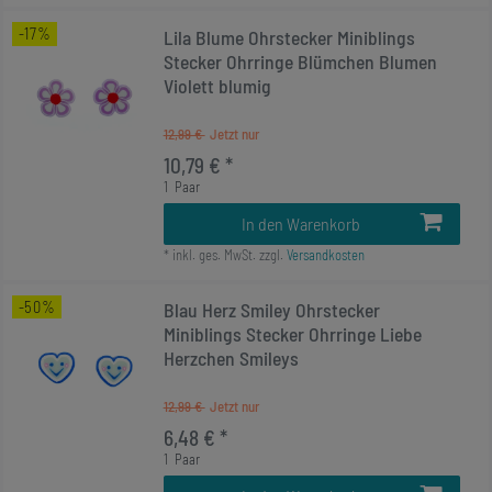
-17%
Lila Blume Ohrstecker Miniblings
Stecker Ohrringe Blümchen Blumen
Violett blumig
12,99 €
10,79 € *
1
Paar
In den Warenkorb
*
inkl. ges. MwSt.
zzgl.
Versandkosten
-50%
Blau Herz Smiley Ohrstecker
Miniblings Stecker Ohrringe Liebe
Herzchen Smileys
12,99 €
6,48 € *
1
Paar