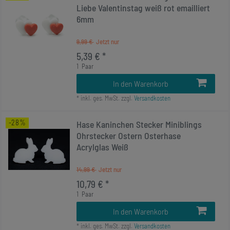
Liebe Valentinstag weiß rot emailliert
6mm
9,99 €
5,39 € *
1
Paar
In den Warenkorb
*
inkl. ges. MwSt.
zzgl.
Versandkosten
-28%
Hase Kaninchen Stecker Miniblings
Ohrstecker Ostern Osterhase
Acrylglas Weiß
14,99 €
10,79 € *
1
Paar
In den Warenkorb
*
inkl. ges. MwSt.
zzgl.
Versandkosten