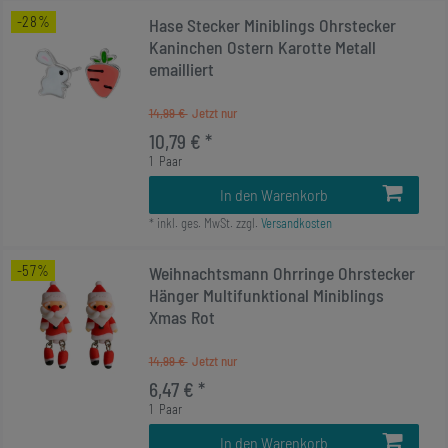
-28%
Hase Stecker Miniblings Ohrstecker
Kaninchen Ostern Karotte Metall
emailliert
14,99 €
10,79 € *
1
Paar
In den Warenkorb
*
inkl. ges. MwSt.
zzgl.
Versandkosten
-57%
Weihnachtsmann Ohrringe Ohrstecker
Hänger Multifunktional Miniblings
Xmas Rot
14,99 €
6,47 € *
1
Paar
In den Warenkorb