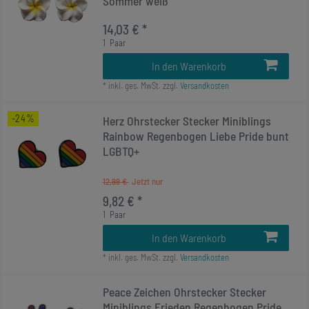
Sommer weiß
14,03 € *
1
Paar
In den Warenkorb
*
inkl. ges. MwSt.
zzgl.
Versandkosten
-24%
Herz Ohrstecker Stecker Miniblings
Rainbow Regenbogen Liebe Pride bunt
LGBTQ+
12,99 €
9,82 € *
1
Paar
In den Warenkorb
*
inkl. ges. MwSt.
zzgl.
Versandkosten
Peace Zeichen Ohrstecker Stecker
Miniblings Frieden Regenbogen Pride