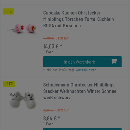
-6%
Cupcake Kuchen Ohrstecker
Miniblings Törtchen Torte Küchlein
ROSA mit Kirschen
14,99 €
14,03 € *
1
Paar
In den Warenkorb
*
inkl. ges. MwSt.
zzgl.
Versandkosten
-31%
Schneemann Ohrstecker Miniblings
Stecker Weihnachten Winter Schnee
weiß schwarz
12,99 €
8,94 € *
1
Paar