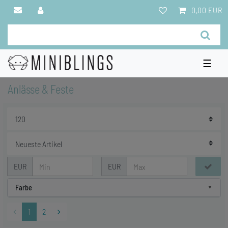
0,00 EUR
☰
Anlässe & Feste
EUR
EUR
Farbe
1
2