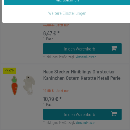
Stecker Ohrringe Kuchen Biskuit
Biscuit ROSA
Weitere Einstellungen
14,99 €
6,47 € *
1
Paar
In den Warenkorb
*
inkl. ges. MwSt.
zzgl.
Versandkosten
-28%
Hase Stecker Miniblings Ohrstecker
Kaninchen Ostern Karotte Metall Perle
14,99 €
10,79 € *
1
Paar
In den Warenkorb
*
inkl. ges. MwSt.
zzgl.
Versandkosten