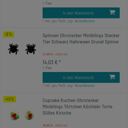
1
Paar
In den Warenkorb
*
inkl. ges. MwSt.
zzgl.
Versandkosten
-6%
Spinnen Ohrstecker Miniblings Stecker
Tier Schwarz Halloween Grusel Spinne
14,99 €
14,03 € *
1
Paar
In den Warenkorb
*
inkl. ges. MwSt.
zzgl.
Versandkosten
-46%
Cupcake Kuchen Ohrstecker
Miniblings Törtchen Küchlein Torte
Süßes Kirsche
19,99 €