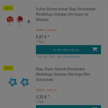
-60%
Echte Blume hinter Glas Ohrstecker
Miniblings Stecker Ohrringe rot
Blumen
16,99 €
6,87 € *
1
Paar
In den Warenkorb
*
inkl. ges. MwSt.
zzgl.
Versandkosten
-59%
Blau Stern Sterne Ohrstecker
Miniblings Stecker Ohrringe Mini
Sternchen
12,99 €
5,39 € *
1
Paar