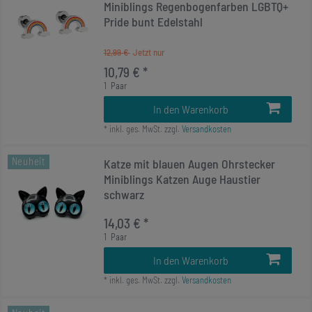
Miniblings Regenbogenfarben LGBTQ+
Pride bunt Edelstahl
12,99 €
10,79 € *
1
Paar
In den Warenkorb
*
inkl. ges. MwSt.
zzgl.
Versandkosten
Neuheit
Katze mit blauen Augen Ohrstecker
Miniblings Katzen Auge Haustier
schwarz
14,03 € *
1
Paar
In den Warenkorb
*
inkl. ges. MwSt.
zzgl.
Versandkosten