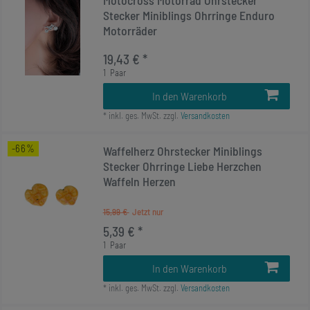
Motocross Motorrad Ohrstecker
Stecker Miniblings Ohrringe Enduro
Motorräder
19,43 € *
1
Paar
In den Warenkorb
*
inkl. ges. MwSt.
zzgl.
Versandkosten
-66%
Waffelherz Ohrstecker Miniblings
Stecker Ohrringe Liebe Herzchen
Waffeln Herzen
15,99 €
5,39 € *
1
Paar
In den Warenkorb
*
inkl. ges. MwSt.
zzgl.
Versandkosten