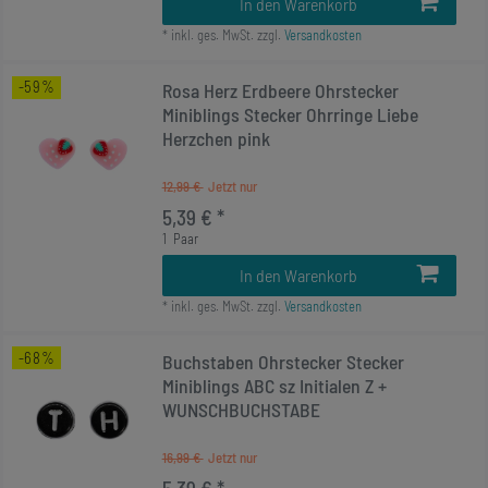
In den Warenkorb
*
inkl. ges. MwSt.
zzgl.
Versandkosten
-59%
Rosa Herz Erdbeere Ohrstecker
Miniblings Stecker Ohrringe Liebe
Herzchen pink
12,99 €
5,39 € *
1
Paar
In den Warenkorb
*
inkl. ges. MwSt.
zzgl.
Versandkosten
-68%
Buchstaben Ohrstecker Stecker
Miniblings ABC sz Initialen Z +
WUNSCHBUCHSTABE
16,99 €