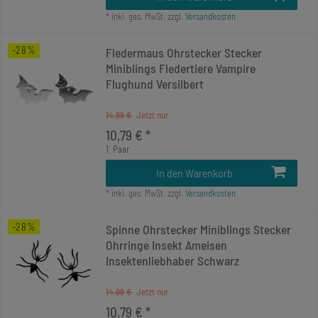
*
inkl. ges. MwSt.
zzgl.
Versandkosten
-28%
Fledermaus Ohrstecker Stecker
Miniblings Fledertiere Vampire
Flughund Versilbert
14,99 €
10,79 € *
1
Paar
In den Warenkorb
*
inkl. ges. MwSt.
zzgl.
Versandkosten
-28%
Spinne Ohrstecker Miniblings Stecker
Ohrringe Insekt Ameisen
Insektenliebhaber Schwarz
14,99 €
10,79 € *