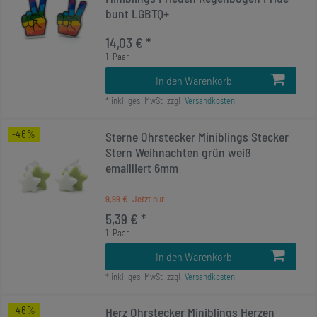
bunt LGBTQ+
14,03 € *
1
Paar
In den Warenkorb
*
inkl. ges. MwSt.
zzgl.
Versandkosten
-46%
Sterne Ohrstecker Miniblings Stecker
Stern Weihnachten grün weiß
emailliert 6mm
9,99 €
5,39 € *
1
Paar
In den Warenkorb
*
inkl. ges. MwSt.
zzgl.
Versandkosten
-46%
Herz Ohrstecker Miniblings Herzen