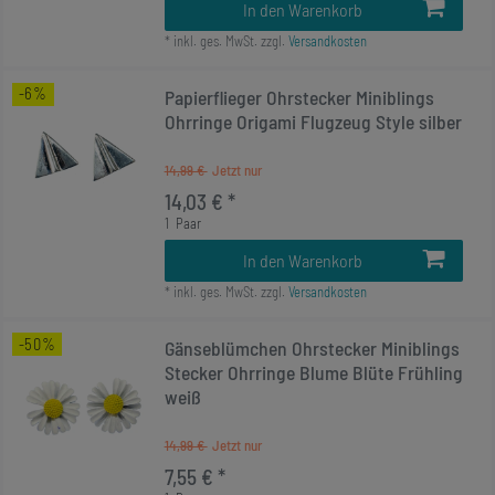
In den Warenkorb
*
inkl. ges. MwSt.
zzgl.
Versandkosten
-6%
Papierflieger Ohrstecker Miniblings
Ohrringe Origami Flugzeug Style silber
14,99 €
14,03 € *
1
Paar
In den Warenkorb
*
inkl. ges. MwSt.
zzgl.
Versandkosten
-50%
Gänseblümchen Ohrstecker Miniblings
Stecker Ohrringe Blume Blüte Frühling
weiß
14,99 €
7,55 € *