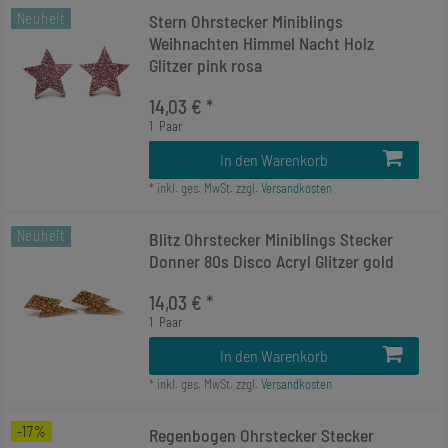
Neuheit
Stern Ohrstecker Miniblings
Weihnachten Himmel Nacht Holz
Glitzer pink rosa
14,03 € *
1
Paar
In den Warenkorb
*
inkl. ges. MwSt.
zzgl.
Versandkosten
Neuheit
Blitz Ohrstecker Miniblings Stecker
Donner 80s Disco Acryl Glitzer gold
14,03 € *
1
Paar
In den Warenkorb
*
inkl. ges. MwSt.
zzgl.
Versandkosten
-17%
Regenbogen Ohrstecker Stecker