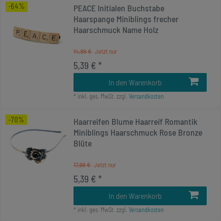
-64%
PEACE Initialen Buchstabe
Haarspange Miniblings frecher
Haarschmuck Name Holz
14,99 €
5,39 € *
In den Warenkorb
*
inkl. ges. MwSt.
zzgl.
Versandkosten
-70%
Haarreifen Blume Haarreif Romantik
Miniblings Haarschmuck Rose Bronze
Blüte
17,99 €
5,39 € *
In den Warenkorb
*
inkl. ges. MwSt.
zzgl.
Versandkosten