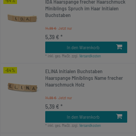
-64%
IDA Haarspange frecher Haarschmuck
Miniblings Spruch im Haar Initialen
Buchstaben
14,99 €
5,39 € *
In den Warenkorb
*
inkl. ges. MwSt.
zzgl.
Versandkosten
-64%
ELINA Initialen Buchstaben
Haarspange Miniblings Name frecher
Haarschmuck Holz
14,99 €
5,39 € *
In den Warenkorb
*
inkl. ges. MwSt.
zzgl.
Versandkosten