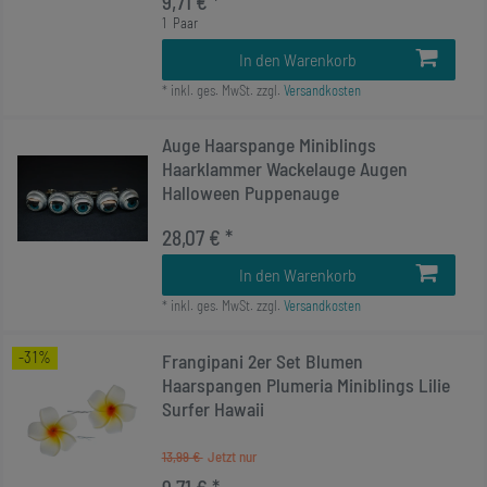
9,71 € *
1
Paar
In den Warenkorb
*
inkl. ges. MwSt.
zzgl.
Versandkosten
Auge Haarspange Miniblings
Haarklammer Wackelauge Augen
Halloween Puppenauge
28,07 € *
In den Warenkorb
*
inkl. ges. MwSt.
zzgl.
Versandkosten
-31%
Frangipani 2er Set Blumen
Haarspangen Plumeria Miniblings Lilie
Surfer Hawaii
13,99 €