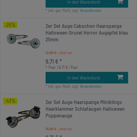
In den Warenkorb
*
inkl. ges. MwSt.
zzgl.
Versandkosten
-25%
2er Set Auge Cabochon Haarspange
Halloween Grusel Horror Augapfel blau
25mm
12,99 €
9,71 € *
1
Paar
| 9,71 € / Paar
In den Warenkorb
*
inkl. ges. MwSt.
zzgl.
Versandkosten
-43%
2er Set Auge Haarspange Miniblings
Haarklammer Schlafaugen Halloween
Puppenauge
16,99 €