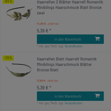
-64%
Haarreifen 2 Blätter Haarreif Romantik
Miniblings Haarschmuck Blatt Bronze
zwei
14,99 €
5,39 € *
In den Warenkorb
*
inkl. ges. MwSt.
zzgl.
Versandkosten
-70%
Haarreifen Blatt Haarreif Romantik
Miniblings Haarschmuck Blätter
Bronze Blatt
17,99 €
5,39 € *
In den Warenkorb
*
inkl. ges. MwSt.
zzgl.
Versandkosten