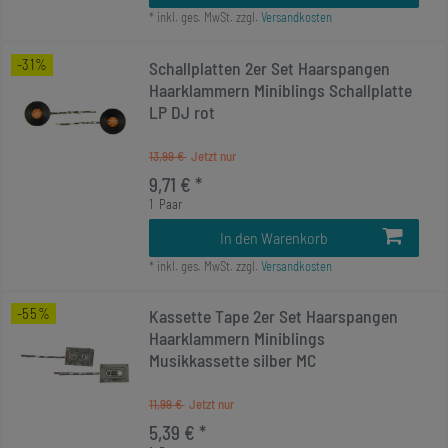
*
inkl. ges. MwSt.
zzgl.
Versandkosten
-31%
Schallplatten 2er Set Haarspangen
Haarklammern Miniblings Schallplatte
LP DJ rot
13,99 €
9,71 € *
1
Paar
In den Warenkorb
*
inkl. ges. MwSt.
zzgl.
Versandkosten
-55%
Kassette Tape 2er Set Haarspangen
Haarklammern Miniblings
Musikkassette silber MC
11,99 €
5,39 € *