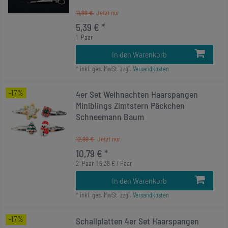
11,99 €
5,39 € *
1
Paar
In den Warenkorb
*
inkl. ges. MwSt.
zzgl.
Versandkosten
-17%
4er Set Weihnachten Haarspangen
Miniblings Zimtstern Päckchen
Schneemann Baum
12,99 €
10,79 € *
2
Paar
| 5,39 € / Paar
In den Warenkorb
*
inkl. ges. MwSt.
zzgl.
Versandkosten
-17%
Schallplatten 4er Set Haarspangen