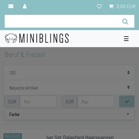
0,00 EUR
☰
Beruf & Freizeit
EUR
EUR
Farbe
Neuheit
4er Set Dalapferd Haarspangen