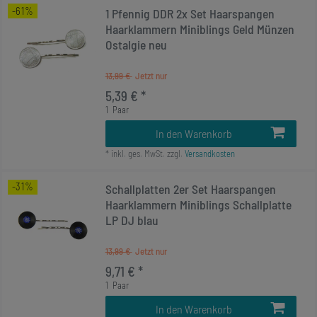
-61%
1 Pfennig DDR 2x Set Haarspangen
Haarklammern Miniblings Geld Münzen
Ostalgie neu
13,99 €
5,39 € *
1
Paar
In den Warenkorb
*
inkl. ges. MwSt.
zzgl.
Versandkosten
-31%
Schallplatten 2er Set Haarspangen
Haarklammern Miniblings Schallplatte
LP DJ blau
13,99 €
9,71 € *
1
Paar
In den Warenkorb