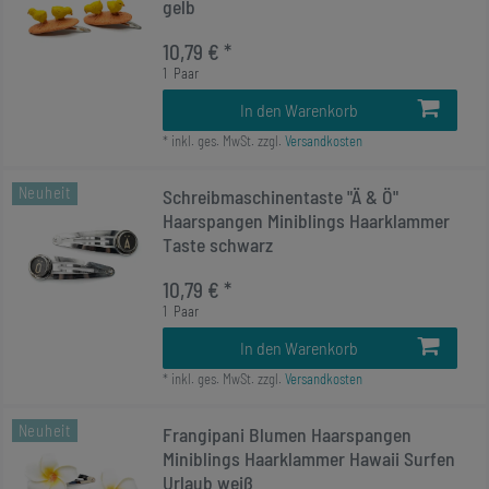
gelb
10,79 € *
1
Paar
In den Warenkorb
*
inkl. ges. MwSt.
zzgl.
Versandkosten
Neuheit
Schreibmaschinentaste "Ä & Ö"
Haarspangen Miniblings Haarklammer
Taste schwarz
10,79 € *
1
Paar
In den Warenkorb
*
inkl. ges. MwSt.
zzgl.
Versandkosten
Neuheit
Frangipani Blumen Haarspangen
Miniblings Haarklammer Hawaii Surfen
Urlaub weiß