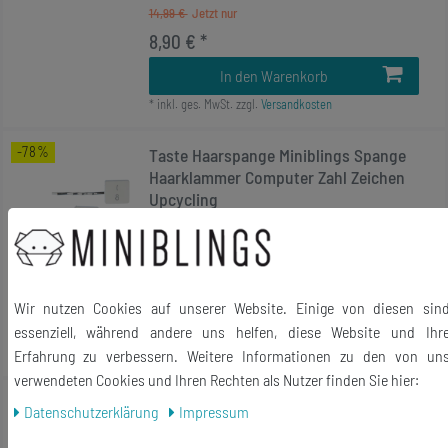
14,99 €
8,90 € *
In den Warenkorb
*
inkl. ges. MwSt.
zzgl.
Versandkosten
-78%
Taste Haarspange Miniblings Spange
Haarklammer Computer Zahl Zeichen
Upcycling
14,99 €
3,24 € *
2
Stück
Wir nutzen Cookies auf unserer Website. Einige von diesen sin
In den Warenkorb
essenziell, während andere uns helfen, diese Website und Ihr
*
inkl. ges. MwSt.
zzgl.
Versandkosten
Erfahrung zu verbessern. Weitere Informationen zu den von un
verwendeten Cookies und Ihren Rechten als Nutzer finden Sie hier:
-17%
Knochen 4er Set Haarspange Haarclip
Daten­schutz­erklärung
Impressum
Kinder Haarklammern Miniblings
Hundeknochen