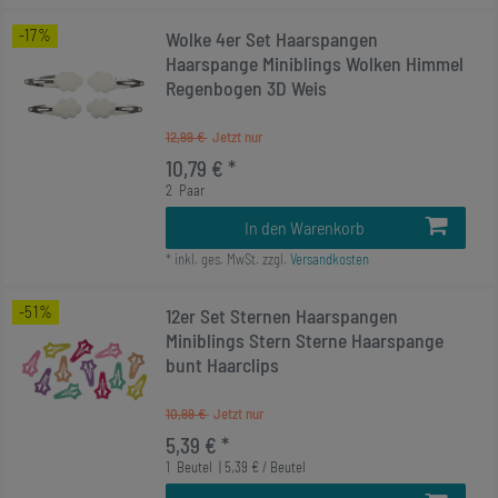
-17%
Wolke 4er Set Haarspangen
Haarspange Miniblings Wolken Himmel
Regenbogen 3D Weis
12,99 €
10,79 € *
2
Paar
In den Warenkorb
*
inkl. ges. MwSt.
zzgl.
Versandkosten
-51%
12er Set Sternen Haarspangen
Miniblings Stern Sterne Haarspange
bunt Haarclips
10,99 €
5,39 € *
1
Beutel
| 5,39 € / Beutel