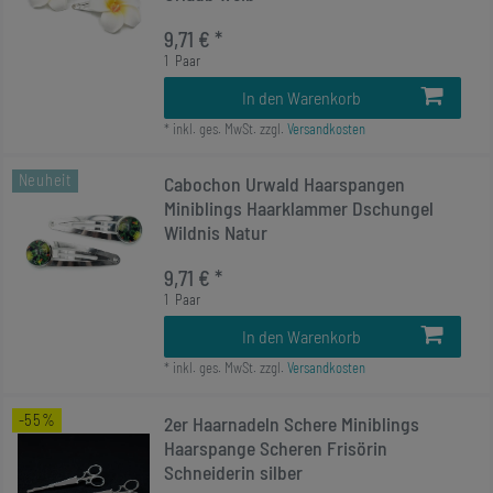
9,71 € *
1
Paar
In den Warenkorb
*
inkl. ges. MwSt.
zzgl.
Versandkosten
Neuheit
Cabochon Urwald Haarspangen
Miniblings Haarklammer Dschungel
Wildnis Natur
9,71 € *
1
Paar
In den Warenkorb
*
inkl. ges. MwSt.
zzgl.
Versandkosten
-55%
2er Haarnadeln Schere Miniblings
Haarspange Scheren Frisörin
Schneiderin silber