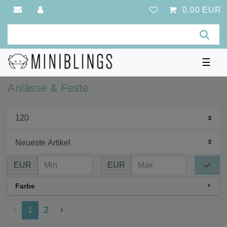
0,00 EUR
☰
Anlässe & Feste
EUR
EUR
Farbe
1
2