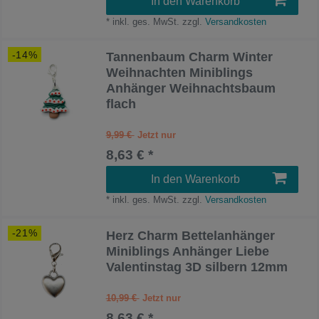
In den Warenkorb
*
inkl. ges. MwSt.
zzgl.
Versandkosten
-14%
Tannenbaum Charm Winter
Weihnachten Miniblings
Anhänger Weihnachtsbaum
flach
9,99 €
8,63 € *
In den Warenkorb
*
inkl. ges. MwSt.
zzgl.
Versandkosten
-21%
Herz Charm Bettelanhänger
Miniblings Anhänger Liebe
Valentinstag 3D silbern 12mm
10,99 €
8,63 € *