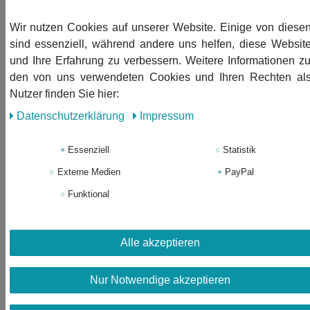
In den Warenkorb
Wir nutzen Cookies auf unserer Website. Einige von diese
*
inkl. ges. MwSt.
zzgl.
Versandkosten
sind essenziell, während andere uns helfen, diese Websit
und Ihre Erfahrung zu verbessern. Weitere Informationen z
-14%
Dala Pferd Charm Miniblings
den von uns verwendeten Cookies und Ihren Rechten al
Anhänger Dalapferd Schweden
Nutzer finden Sie hier:
Weihnachten emaill weiß
Daten­schutz­erklärung
Impressum
10,99 €
9,50 € *
Essenziell
Statistik
In den Warenkorb
Externe Medien
PayPal
*
inkl. ges. MwSt.
zzgl.
Versandkosten
Funktional
Neuheit
Sonnenbrille Charm Miniblings
Zipper Pull Anhänger Brille
Alle akzeptieren
Sonne Sommer Strand
Nur Notwendige akzeptieren
14,03 € *
In den Warenkorb