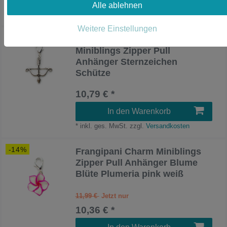
Alle ablehnen
*
inkl. ges. MwSt.
zzgl.
Versandkosten
Weitere Einstellungen
Neuheit
Pfeil Bogen Schütze Charm
Miniblings Zipper Pull
Anhänger Sternzeichen
Schütze
10,79 € *
In den Warenkorb
*
inkl. ges. MwSt.
zzgl.
Versandkosten
-14%
Frangipani Charm Miniblings
Zipper Pull Anhänger Blume
Blüte Plumeria pink weiß
11,99 €
10,36 € *