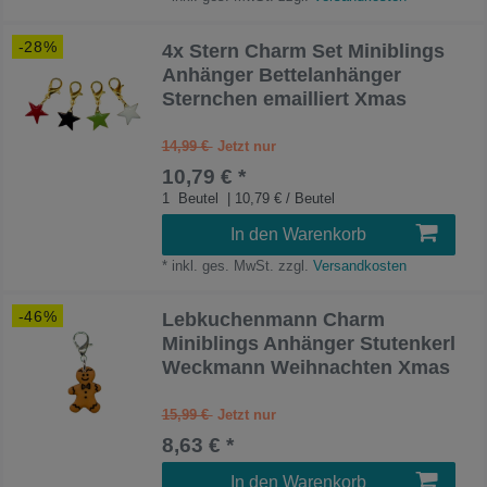
-28%
4x Stern Charm Set Miniblings
Anhänger Bettelanhänger
Sternchen emailliert Xmas
14,99 €
10,79 € *
1
Beutel
| 10,79 € / Beutel
In den Warenkorb
*
inkl. ges. MwSt.
zzgl.
Versandkosten
-46%
Lebkuchenmann Charm
Miniblings Anhänger Stutenkerl
Weckmann Weihnachten Xmas
15,99 €
8,63 € *
In den Warenkorb