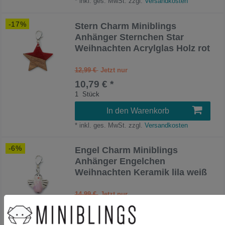
*
inkl. ges. MwSt.
zzgl.
Versandkosten
-17%
Stern Charm Miniblings
Anhänger Sternchen Star
Weihnachten Acrylglas Holz rot
12,99 €
10,79 € *
1
Stück
In den Warenkorb
*
inkl. ges. MwSt.
zzgl.
Versandkosten
-6%
Engel Charm Miniblings
Anhänger Engelchen
Weihnachten Keramik lila weiß
14,99 €
14,03 € *
1
Stück