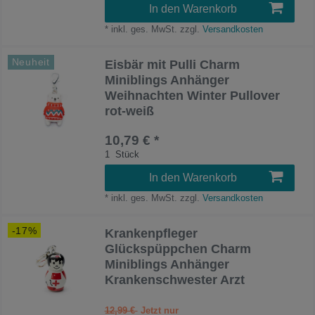
In den Warenkorb
*
inkl. ges. MwSt.
zzgl.
Versandkosten
Neuheit
Eisbär mit Pulli Charm
Miniblings Anhänger
Weihnachten Winter Pullover
rot-weiß
10,79 € *
1
Stück
In den Warenkorb
*
inkl. ges. MwSt.
zzgl.
Versandkosten
-17%
Krankenpfleger
Glückspüppchen Charm
Miniblings Anhänger
Krankenschwester Arzt
12,99 €