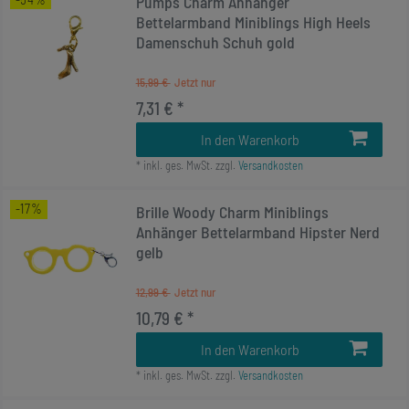
Pumps Charm Anhänger
Bettelarmband Miniblings High Heels
Damenschuh Schuh gold
15,99 €
7,31 € *
In den Warenkorb
*
inkl. ges. MwSt.
zzgl.
Versandkosten
-17%
Brille Woody Charm Miniblings
Anhänger Bettelarmband Hipster Nerd
gelb
12,99 €
10,79 € *
In den Warenkorb
*
inkl. ges. MwSt.
zzgl.
Versandkosten