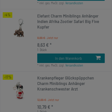
*
inkl. ges. MwSt.
zzgl.
Versandkosten
-4%
Elefant Charm Miniblings Anhänger
Indien Afrika Zootier Safari Big Five
Kupfer
8,99 €
8,63 € *
1
Stück
In den Warenkorb
*
inkl. ges. MwSt.
zzgl.
Versandkosten
-17%
Krankenpfleger Glückspüppchen
Charm Miniblings Anhänger
Krankenschwester Arzt
12,99 €
10,79 € *
1
Stück