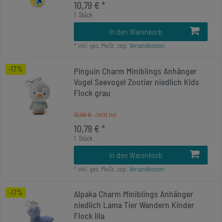
10,79 € *
1
Stück
In den Warenkorb
*
inkl. ges. MwSt.
zzgl.
Versandkosten
-17%
Pinguin Charm Miniblings Anhänger
Vogel Seevogel Zootier niedlich Kids
Flock grau
12,99 €
10,79 € *
1
Stück
In den Warenkorb
*
inkl. ges. MwSt.
zzgl.
Versandkosten
-17%
Alpaka Charm Miniblings Anhänger
niedlich Lama Tier Wandern Kinder
Flock lila