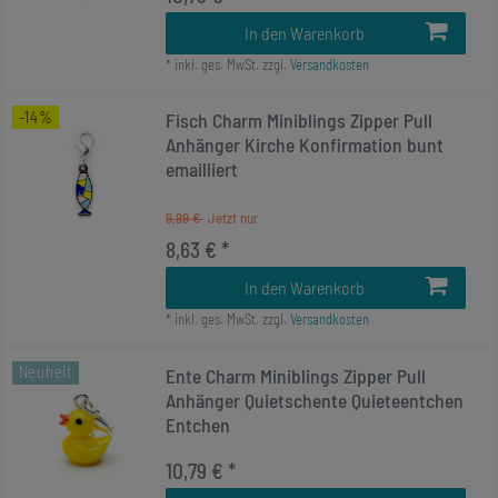
In den Warenkorb
*
inkl. ges. MwSt.
zzgl.
Versandkosten
-14%
Fisch Charm Miniblings Zipper Pull
Anhänger Kirche Konfirmation bunt
emailliert
9,99 €
8,63 € *
In den Warenkorb
*
inkl. ges. MwSt.
zzgl.
Versandkosten
Neuheit
Ente Charm Miniblings Zipper Pull
Anhänger Quietschente Quieteentchen
Entchen
10,79 € *