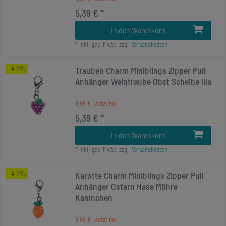
5,39 € *
In den Warenkorb
*
inkl. ges. MwSt.
zzgl.
Versandkosten
-40%
Trauben Charm Miniblings Zipper Pull
Anhänger Weintraube Obst Scheibe lila
8,99 €
5,39 € *
In den Warenkorb
*
inkl. ges. MwSt.
zzgl.
Versandkosten
-40%
Karotte Charm Miniblings Zipper Pull
Anhänger Ostern Hase Möhre
Kaninchen
8,99 €