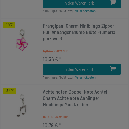
In den Warenkorb
*
inkl. ges. MwSt.
zzgl.
Versandkosten
-14%
Frangipani Charm Miniblings Zipper
Pull Anhänger Blume Blüte Plumeria
pink weiß
11,99 €
10,36 € *
In den Warenkorb
*
inkl. ges. MwSt.
zzgl.
Versandkosten
-36%
Achtelnoten Doppel Note Achtel
Charm Achtelnote Anhänger
Miniblings Musik silber
16,99 €
10,79 € *