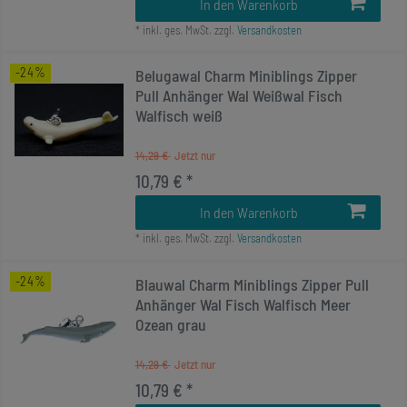
In den Warenkorb
*
inkl. ges. MwSt.
zzgl.
Versandkosten
-24%
Belugawal Charm Miniblings Zipper
Pull Anhänger Wal Weißwal Fisch
Walfisch weiß
14,29 €
10,79 € *
In den Warenkorb
*
inkl. ges. MwSt.
zzgl.
Versandkosten
-24%
Blauwal Charm Miniblings Zipper Pull
Anhänger Wal Fisch Walfisch Meer
Ozean grau
14,29 €
10,79 € *