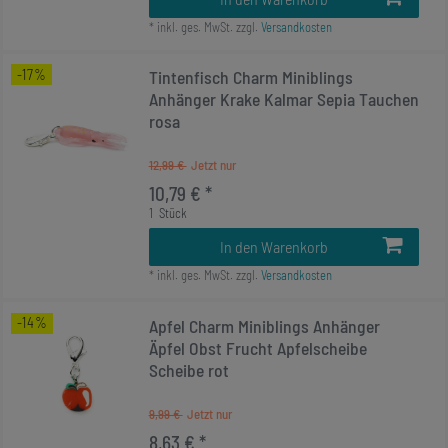
*
inkl. ges. MwSt.
zzgl.
Versandkosten
-17%
Tintenfisch Charm Miniblings
Anhänger Krake Kalmar Sepia Tauchen
rosa
12,99 €
10,79 € *
1
Stück
In den Warenkorb
*
inkl. ges. MwSt.
zzgl.
Versandkosten
-14%
Apfel Charm Miniblings Anhänger
Äpfel Obst Frucht Apfelscheibe
Scheibe rot
9,99 €
8,63 € *