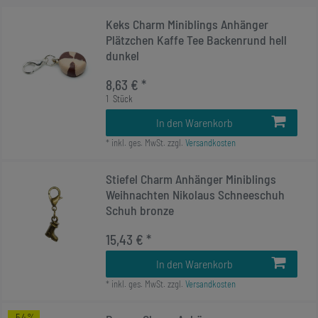
Keks Charm Miniblings Anhänger
Plätzchen Kaffe Tee Backenrund hell
dunkel
8,63 € *
1
Stück
In den Warenkorb
*
inkl. ges. MwSt.
zzgl.
Versandkosten
Stiefel Charm Anhänger Miniblings
Weihnachten Nikolaus Schneeschuh
Schuh bronze
15,43 € *
In den Warenkorb
*
inkl. ges. MwSt.
zzgl.
Versandkosten
-54%