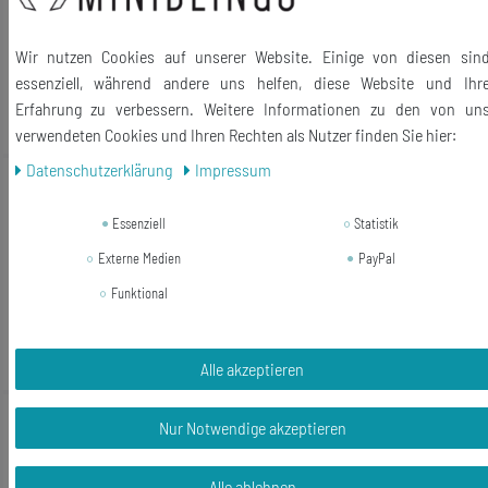
12,99 €
10,79 € *
Wir nutzen Cookies auf unserer Website. Einige von diesen sin
1
Stück
essenziell, während andere uns helfen, diese Website und Ihr
In den Warenkorb
Erfahrung zu verbessern. Weitere Informationen zu den von un
*
inkl. ges. MwSt.
zzgl.
Versandkosten
verwendeten Cookies und Ihren Rechten als Nutzer finden Sie hier:
Daten­schutz­erklärung
Impressum
Neuheit
Weinflaschen Charm Miniblings
Anhänger Wein Flasche Getränk braun
Essenziell
Statistik
Weißwein
Externe Medien
PayPal
10,79 € *
Funktional
1
Stück
In den Warenkorb
*
inkl. ges. MwSt.
zzgl.
Versandkosten
Alle akzeptieren
Neuheit
Weinflaschen Charm Miniblings
Nur Notwendige akzeptieren
Anhänger Wein Flasche Getränk rot
Rotwein
Alle ablehnen