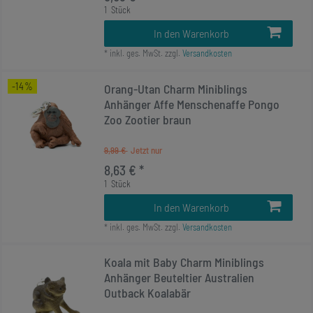
1
Stück
In den Warenkorb
*
inkl. ges. MwSt.
zzgl.
Versandkosten
-14%
Orang-Utan Charm Miniblings
Anhänger Affe Menschenaffe Pongo
Zoo Zootier braun
9,99 €
8,63 € *
1
Stück
In den Warenkorb
*
inkl. ges. MwSt.
zzgl.
Versandkosten
Koala mit Baby Charm Miniblings
Anhänger Beuteltier Australien
Outback Koalabär