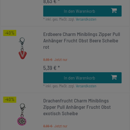
8,63 € *
In den Warenkorb
*
inkl. ges. MwSt.
zzgl.
Versandkosten
-40%
Erdbeere Charm Miniblings Zipper Pull
Anhänger Frucht Obst Beere Scheibe
rot
8,99 €
5,39 € *
In den Warenkorb
*
inkl. ges. MwSt.
zzgl.
Versandkosten
-40%
Drachenfrucht Charm Miniblings
Zipper Pull Anhänger Frucht Obst
exotisch Scheibe
8,99 €