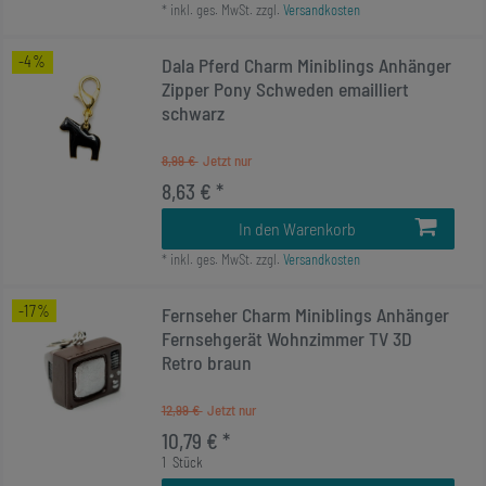
*
inkl. ges. MwSt.
zzgl.
Versandkosten
-4%
Dala Pferd Charm Miniblings Anhänger
Zipper Pony Schweden emailliert
schwarz
8,99 €
8,63 € *
In den Warenkorb
*
inkl. ges. MwSt.
zzgl.
Versandkosten
-17%
Fernseher Charm Miniblings Anhänger
Fernsehgerät Wohnzimmer TV 3D
Retro braun
12,99 €
10,79 € *
1
Stück