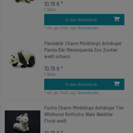
10,79 € *
1
Stück
In den Warenkorb
*
inkl. ges. MwSt.
zzgl.
Versandkosten
Pandabär Charm Miniblings Anhänger
Panda Bär Riesenpanda Zoo Zootier
weiß schwrz
10,79 € *
1
Stück
In den Warenkorb
*
inkl. ges. MwSt.
zzgl.
Versandkosten
Fuchs Charm Miniblings Anhänger Tier
Wildhund Rotfuchs Wald Waldtier
Flock weiß
10,79 € *