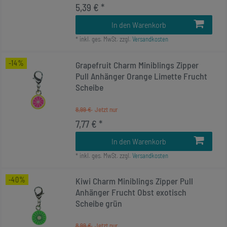
5,39 € *
In den Warenkorb
*
inkl. ges. MwSt.
zzgl.
Versandkosten
-14%
Grapefruit Charm Miniblings Zipper
Pull Anhänger Orange Limette Frucht
Scheibe
8,99 €
7,77 € *
In den Warenkorb
*
inkl. ges. MwSt.
zzgl.
Versandkosten
-40%
Kiwi Charm Miniblings Zipper Pull
Anhänger Frucht Obst exotisch
Scheibe grün
8,99 €