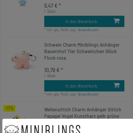
6,47 € *
1
Stück
In den Warenkorb
*
inkl. ges. MwSt.
zzgl.
Versandkosten
Schwein Charm Miniblings Anhänger
Bauernhof Tier Schweinchen Glück
Flock rosa
10,79 € *
1
Stück
In den Warenkorb
*
inkl. ges. MwSt.
zzgl.
Versandkosten
-17%
Wellensittich Charm Anhänger Sittich
Papagei Vogel Kunstharz gelb grüne
Flügel