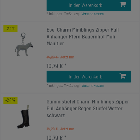
In den Warenkorb
*
inkl. ges. MwSt.
zzgl.
Versandkosten
-24%
Esel Charm Miniblings Zipper Pull
Anhänger Pferd Bauernhof Muli
Maultier
14,29 €
10,79 € *
In den Warenkorb
*
inkl. ges. MwSt.
zzgl.
Versandkosten
-24%
Gummistiefel Charm Miniblings Zipper
Pull Anhänger Regen Stiefel Wetter
schwarz
14,29 €
10,79 € *