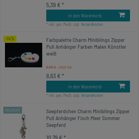
5,39 € *
In den Warenkorb
*
inkl. ges. MwSt.
zzgl.
Versandkosten
-14%
Farbpalette Charm Miniblings Zipper
Pull Anhänger Farben Malen Künstler
weiß
9,99 €
8,63 € *
In den Warenkorb
*
inkl. ges. MwSt.
zzgl.
Versandkosten
Neuheit
Seepferdchen Charm Miniblings Zipper
Pull Anhänger Fisch Meer Sommer
Seepferd
10,79 € *