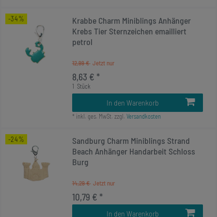
-34%
Krabbe Charm Miniblings Anhänger
Krebs Tier Sternzeichen emailliert
petrol
12,99 €
8,63 € *
1
Stück
In den Warenkorb
*
inkl. ges. MwSt.
zzgl.
Versandkosten
-24%
Sandburg Charm Miniblings Strand
Beach Anhänger Handarbeit Schloss
Burg
14,29 €
10,79 € *
In den Warenkorb