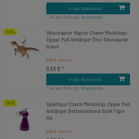
In den Warenkorb
*
inkl. ges. MwSt.
zzgl.
Versandkosten
-14%
Velociraptor Raptor Charm Miniblings
Zipper Pull Anhänger Dino Dinosaurier
braun
9,99 €
8,63 € *
In den Warenkorb
*
inkl. ges. MwSt.
zzgl.
Versandkosten
-14%
Spielfigur Charm Miniblings Zipper Pull
Anhänger Bettelarmband Spiel Figur
lila
9,99 €