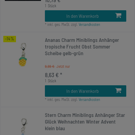
1
Stück
In den Warenkorb
*
inkl. ges. MwSt.
zzgl.
Versandkosten
-14%
Ananas Charm Miniblings Anhänger
tropische Frucht Obst Sommer
Scheibe gelb-grün
9,99 €
8,63 € *
1
Stück
In den Warenkorb
*
inkl. ges. MwSt.
zzgl.
Versandkosten
Stern Charm Miniblings Anhänger Star
Glück Weihnachten Winter Advent
klein blau