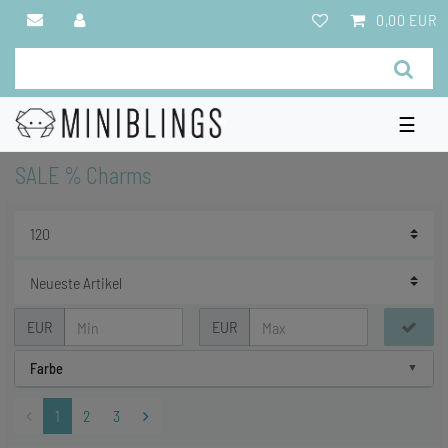
0,00 EUR
☰
SALE % Charms
EUR
EUR
Farbe
1
2
3