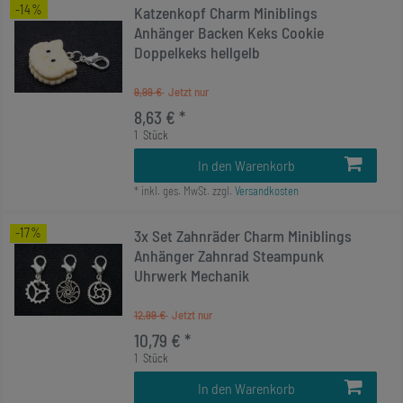
-14%
Katzenkopf Charm Miniblings
Anhänger Backen Keks Cookie
Doppelkeks hellgelb
9,99 €
8,63 € *
1
Stück
In den Warenkorb
*
inkl. ges. MwSt.
zzgl.
Versandkosten
-17%
3x Set Zahnräder Charm Miniblings
Anhänger Zahnrad Steampunk
Uhrwerk Mechanik
12,99 €
10,79 € *
1
Stück
In den Warenkorb