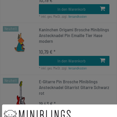
10,79 € *
In den Warenkorb
*
inkl. ges. MwSt.
zzgl.
Versandkosten
Neuheit
Kaninchen Origami Brosche Miniblings
Anstecknadel Pin Emaille Tier Hase
modern
10,79 € *
In den Warenkorb
*
inkl. ges. MwSt.
zzgl.
Versandkosten
Neuheit
E-Gitarre Pin Brosche Miniblings
Anstecknadel Gitarrist Gitarre Schwarz
rot
19,43 € *
In den Warenkorb