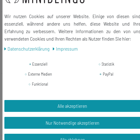
*
inkl. ges. MwSt.
zzgl.
Versandkosten
Wir nutzen Cookies auf unserer Website. Einige von diesen sin
Saxofon Brosche Sax Saxofonbrosche
essenziell, während andere uns helfen, diese Website und Ihr
Miniblings Saxophon Anstecknadel
Erfahrung zu verbessern. Weitere Informationen zu den von un
+Box versilb
verwendeten Cookies und Ihren Rechten als Nutzer finden Sie hier:
32,06 € *
Daten­schutz­erklärung
Impressum
In den Warenkorb
Essenziell
Statistik
*
inkl. ges. MwSt.
zzgl.
Versandkosten
Externe Medien
PayPal
Neuheit
Klaviertastatur Brosche Pin Minblings
Funktional
Piano Instrument Klaviatur Klavier
silber
Alle akzeptieren
16,19 € *
In den Warenkorb
Nur Notwendige akzeptieren
*
inkl. ges. MwSt.
zzgl.
Versandkosten
Alle ablehnen