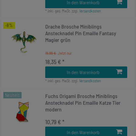
In den Warenkorb
*
inkl. ges. MwSt.
zzgl.
Versandkosten
-8%
Drache Brosche Miniblings
Anstecknadel Pin Emaille Fantasy
Magier grün
19,99 €
18,35 € *
In den Warenkorb
*
inkl. ges. MwSt.
zzgl.
Versandkosten
Neuheit
Fuchs Origami Brosche Miniblings
Anstecknadel Pin Emaille Katze Tier
modern
10,79 € *
In den Warenkorb