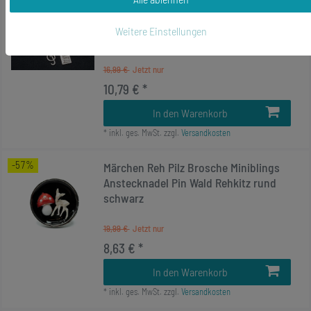
-36%
3er Musik Brosche Sicherheitsnadel
Pin Violinschlüssel Klavier
Weitere Einstellungen
Notenschlüssel
16,99 €
10,79 € *
In den Warenkorb
*
inkl. ges. MwSt.
zzgl.
Versandkosten
-57%
Märchen Reh Pilz Brosche Miniblings
Anstecknadel Pin Wald Rehkitz rund
schwarz
19,99 €
8,63 € *
In den Warenkorb
*
inkl. ges. MwSt.
zzgl.
Versandkosten