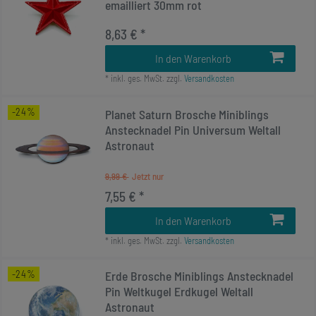
emailliert 30mm rot
8,63 € *
In den Warenkorb
*
inkl. ges. MwSt.
zzgl.
Versandkosten
-24%
Planet Saturn Brosche Miniblings
Anstecknadel Pin Universum Weltall
Astronaut
9,99 €
7,55 € *
In den Warenkorb
*
inkl. ges. MwSt.
zzgl.
Versandkosten
-24%
Erde Brosche Miniblings Anstecknadel
Pin Weltkugel Erdkugel Weltall
Astronaut