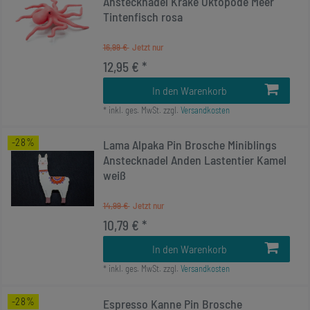
Anstecknadel Krake Oktopode Meer
Tintenfisch rosa
16,99 €
12,95 € *
In den Warenkorb
*
inkl. ges. MwSt.
zzgl.
Versandkosten
-28%
Lama Alpaka Pin Brosche Miniblings
Anstecknadel Anden Lastentier Kamel
weiß
14,99 €
10,79 € *
In den Warenkorb
*
inkl. ges. MwSt.
zzgl.
Versandkosten
-28%
Espresso Kanne Pin Brosche