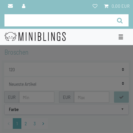
0,00 EUR
☰
Broschen
EUR
EUR
Farbe
1
2
3