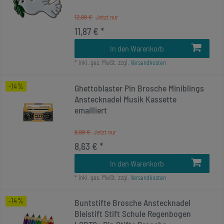
12,99 €
11,87 € *
In den Warenkorb
*
inkl. ges. MwSt.
zzgl.
Versandkosten
-14%
Ghettoblaster Pin Brosche Miniblings
Anstecknadel Musik Kassette
emailliert
9,99 €
8,63 € *
In den Warenkorb
*
inkl. ges. MwSt.
zzgl.
Versandkosten
-14%
Buntstifte Brosche Anstecknadel
Bleistift Stift Schule Regenbogen