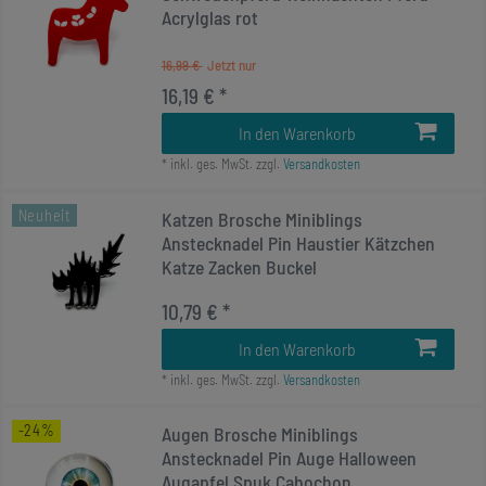
Acrylglas rot
16,99 €
16,19 € *
In den Warenkorb
*
inkl. ges. MwSt.
zzgl.
Versandkosten
Neuheit
Katzen Brosche Miniblings
Anstecknadel Pin Haustier Kätzchen
Katze Zacken Buckel
10,79 € *
In den Warenkorb
*
inkl. ges. MwSt.
zzgl.
Versandkosten
-24%
Augen Brosche Miniblings
Anstecknadel Pin Auge Halloween
Augapfel Spuk Cabochon