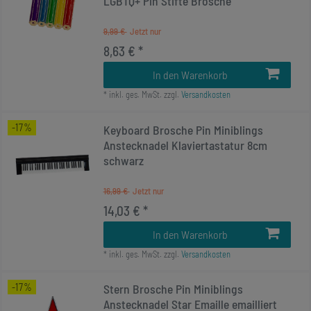
LGBTQ+ Pin Stifte Brosche
9,99 €
8,63 € *
In den Warenkorb
*
inkl. ges. MwSt.
zzgl.
Versandkosten
-17%
Keyboard Brosche Pin Miniblings
Anstecknadel Klaviertastatur 8cm
schwarz
16,99 €
14,03 € *
In den Warenkorb
*
inkl. ges. MwSt.
zzgl.
Versandkosten
-17%
Stern Brosche Pin Miniblings
Anstecknadel Star Emaille emailliert