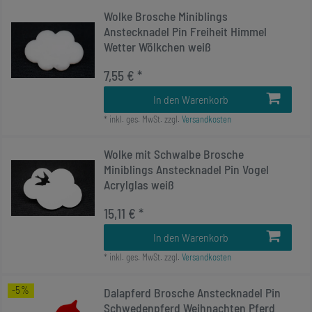
Wolke Brosche Miniblings
Anstecknadel Pin Freiheit Himmel
Wetter Wölkchen weiß
7,55 € *
In den Warenkorb
*
inkl. ges. MwSt.
zzgl.
Versandkosten
Wolke mit Schwalbe Brosche
Miniblings Anstecknadel Pin Vogel
Acrylglas weiß
15,11 € *
In den Warenkorb
*
inkl. ges. MwSt.
zzgl.
Versandkosten
-5%
Dalapferd Brosche Anstecknadel Pin
Schwedenpferd Weihnachten Pferd