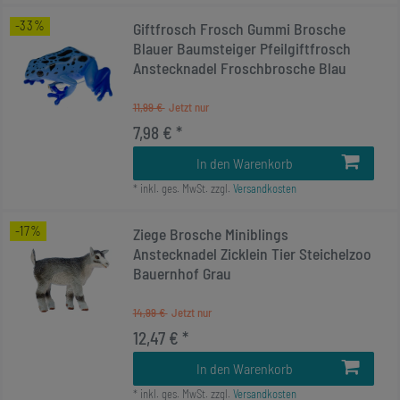
-33%
Giftfrosch Frosch Gummi Brosche
Blauer Baumsteiger Pfeilgiftfrosch
Anstecknadel Froschbrosche Blau
11,99 €
7,98 € *
In den Warenkorb
*
inkl. ges. MwSt.
zzgl.
Versandkosten
-17%
Ziege Brosche Miniblings
Anstecknadel Zicklein Tier Steichelzoo
Bauernhof Grau
14,99 €
12,47 € *
In den Warenkorb
*
inkl. ges. MwSt.
zzgl.
Versandkosten