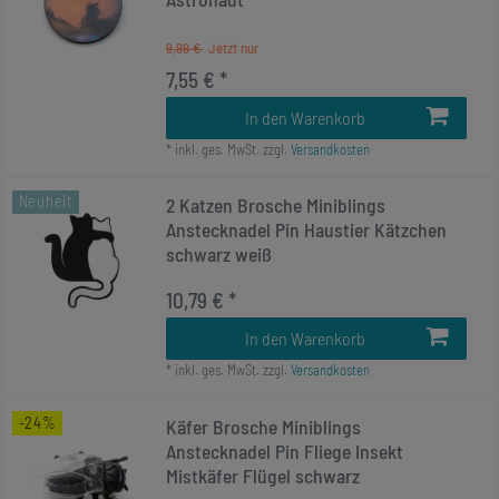
9,99 €
7,55 € *
In den Warenkorb
*
inkl. ges. MwSt.
zzgl.
Versandkosten
Neuheit
2 Katzen Brosche Miniblings
Anstecknadel Pin Haustier Kätzchen
schwarz weiß
10,79 € *
In den Warenkorb
*
inkl. ges. MwSt.
zzgl.
Versandkosten
-24%
Käfer Brosche Miniblings
Anstecknadel Pin Fliege Insekt
Mistkäfer Flügel schwarz