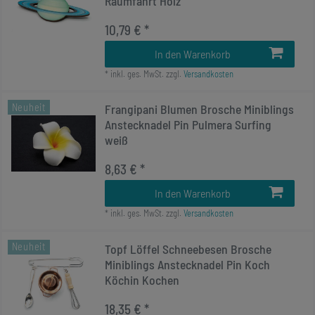
Raumfahrt Holz
10,79 € *
In den Warenkorb
*
inkl. ges. MwSt.
zzgl.
Versandkosten
Neuheit
Frangipani Blumen Brosche Miniblings
Anstecknadel Pin Pulmera Surfing
weiß
8,63 € *
In den Warenkorb
*
inkl. ges. MwSt.
zzgl.
Versandkosten
Neuheit
Topf Löffel Schneebesen Brosche
Miniblings Anstecknadel Pin Koch
Köchin Kochen
18,35 € *