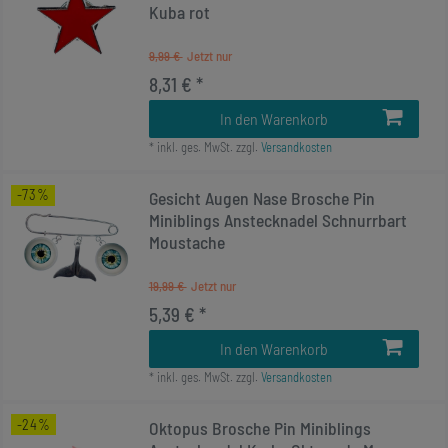
Kuba rot
9,99 €
8,31 € *
In den Warenkorb
*
inkl. ges. MwSt.
zzgl.
Versandkosten
-73%
Gesicht Augen Nase Brosche Pin
Miniblings Anstecknadel Schnurrbart
Moustache
19,99 €
5,39 € *
In den Warenkorb
*
inkl. ges. MwSt.
zzgl.
Versandkosten
-24%
Oktopus Brosche Pin Miniblings