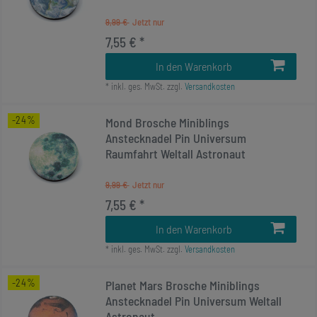
9,99 €
7,55 € *
In den Warenkorb
*
inkl. ges. MwSt.
zzgl.
Versandkosten
-24%
Mond Brosche Miniblings
Anstecknadel Pin Universum
Raumfahrt Weltall Astronaut
9,99 €
7,55 € *
In den Warenkorb
*
inkl. ges. MwSt.
zzgl.
Versandkosten
-24%
Planet Mars Brosche Miniblings
Anstecknadel Pin Universum Weltall
Astronaut