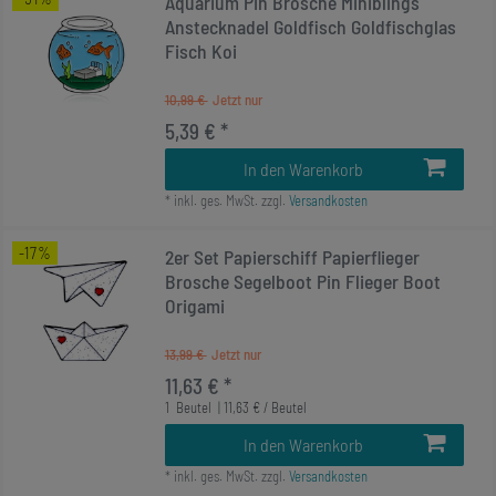
Aquarium Pin Brosche Miniblings
Anstecknadel Goldfisch Goldfischglas
Fisch Koi
10,99 €
5,39 € *
In den Warenkorb
*
inkl. ges. MwSt.
zzgl.
Versandkosten
-17%
2er Set Papierschiff Papierflieger
Brosche Segelboot Pin Flieger Boot
Origami
13,99 €
11,63 € *
1
Beutel
| 11,63 € / Beutel
In den Warenkorb
*
inkl. ges. MwSt.
zzgl.
Versandkosten