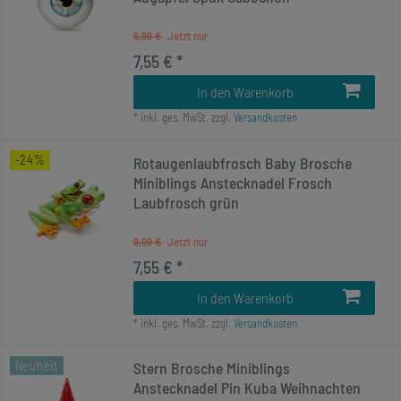
9,99 €
7,55 € *
In den Warenkorb
*
inkl. ges. MwSt.
zzgl.
Versandkosten
-24%
Rotaugenlaubfrosch Baby Brosche
Miniblings Anstecknadel Frosch
Laubfrosch grün
9,99 €
7,55 € *
In den Warenkorb
*
inkl. ges. MwSt.
zzgl.
Versandkosten
Neuheit
Stern Brosche Miniblings
Anstecknadel Pin Kuba Weihnachten