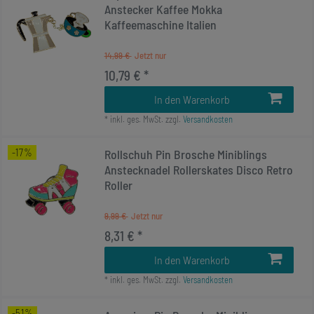
Anstecker Kaffee Mokka
Kaffeemaschine Italien
14,99 €
10,79 € *
In den Warenkorb
*
inkl. ges. MwSt.
zzgl.
Versandkosten
-17%
Rollschuh Pin Brosche Miniblings
Anstecknadel Rollerskates Disco Retro
Roller
9,99 €
8,31 € *
In den Warenkorb
*
inkl. ges. MwSt.
zzgl.
Versandkosten
-51%