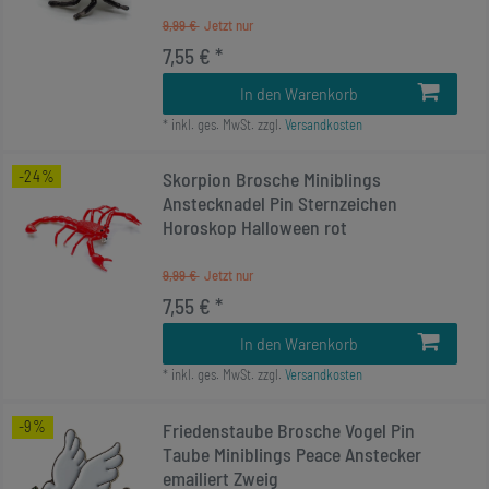
9,99 €
7,55 € *
In den Warenkorb
*
inkl. ges. MwSt.
zzgl.
Versandkosten
-24%
Skorpion Brosche Miniblings
Anstecknadel Pin Sternzeichen
Horoskop Halloween rot
9,99 €
7,55 € *
In den Warenkorb
*
inkl. ges. MwSt.
zzgl.
Versandkosten
-9%
Friedenstaube Brosche Vogel Pin
Taube Miniblings Peace Anstecker
emailiert Zweig