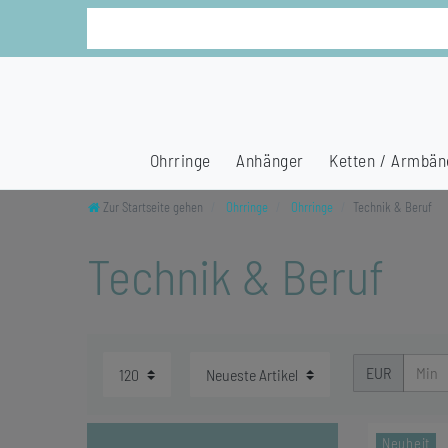
Ohrringe
Anhänger
Ketten / Armbän
Zur Startseite gehen
Ohrringe
Ohrringe
Technik & Beruf
Technik & Beruf
EUR
Neuheit