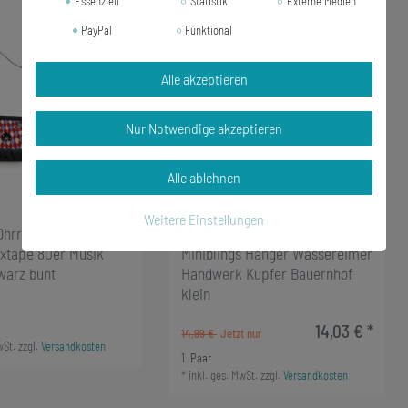
Essenziell
Statistik
Externe Medien
-6%
PayPal
Funktional
Alle akzeptieren
Nur Notwendige akzeptieren
Alle ablehnen
Weitere Einstellungen
Ohrringe Miniblings
Eimer Ohrringe Ohrring
xtape 80er Musik
Miniblings Hänger Wassereimer
warz bunt
Handwerk Kupfer Bauernhof
klein
14,03 € *
14,99 €
wSt.
zzgl.
Versandkosten
1
Paar
*
inkl. ges. MwSt.
zzgl.
Versandkosten