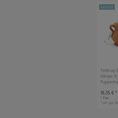
Neuheit
Tonkrug O
Hänger K
Puppenhau
18,35 € *
1
Paar
*
inkl. ges. M