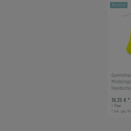
Neuheit
Gummihan
Minibling
Handschuh
18,35 € *
1
Paar
*
inkl. ges. M