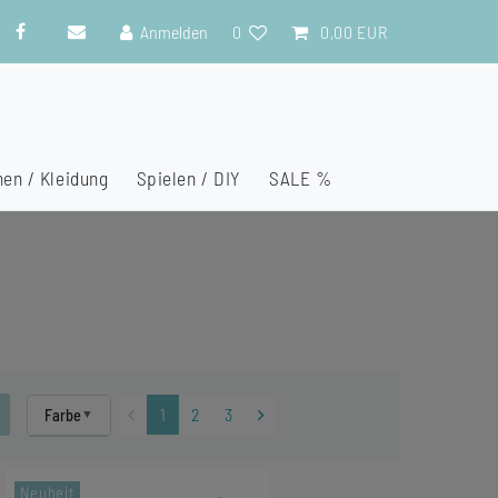
Anmelden
0
0,00 EUR
en / Kleidung
Spielen / DIY
SALE %
1
2
3
Farbe
Neuheit