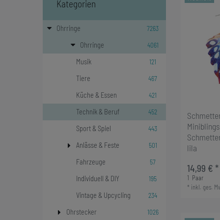
Kategorien
7263
Ohrringe
4061
Ohrringe
121
Musik
467
Tiere
421
Küche & Essen
452
Technik & Beruf
Schmetter
Minibling
443
Sport & Spiel
Schmette
501
Anlässe & Feste
lila
57
Fahrzeuge
14,99 € *
1
Paar
195
Individuell & DIY
*
inkl. ges. M
234
Vintage & Upcycling
1026
Ohrstecker