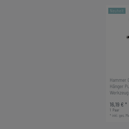
Neuheit
Hammer Oh
Hänger Pu
Werkzeug
16,19 € *
1
Paar
*
inkl. ges. M