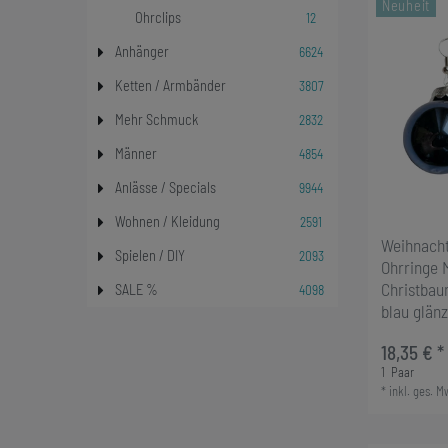
Neuheit
12
Ohrclips
6624
Anhänger
3807
Ketten / Armbänder
2832
Mehr Schmuck
4854
Männer
9944
Anlässe / Specials
2591
Wohnen / Kleidung
Weihnach
2093
Spielen / DIY
Ohrringe M
Christba
4098
SALE %
blau glän
18,35 € *
1
Paar
*
inkl. ges. M