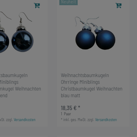
Neuheit
tsbaumkugeln
Weihnachtsbaumkugeln
iniblings
Ohrringe Miniblings
umkugel Weihnachten
Christbaumkugel Weihnachten
zend
blau matt
18,35 € *
1
Paar
wSt.
zzgl.
Versandkosten
*
inkl. ges. MwSt.
zzgl.
Versandkosten