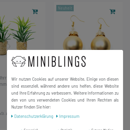
Neuheit
Ohrringe Miniblings
Weihnachtsbaumkugeln
Wir nutzen Cookies auf unserer Website. Einige von diesen
immerpflanze XL
Ohrringe Miniblings Christbaum
sind essenziell, während andere uns helfen, diese Website
Xmas Weihnachten gold matt
und Ihre Erfahrung zu verbessern. Weitere Informationen zu
den von uns verwendeten Cookies und Ihren Rechten als
18,35 € *
Nutzer finden Sie hier:
1
Paar
wSt.
zzgl.
Versandkosten
*
inkl. ges. MwSt.
zzgl.
Versandkosten
Daten­schutz­erklärung
Impressum