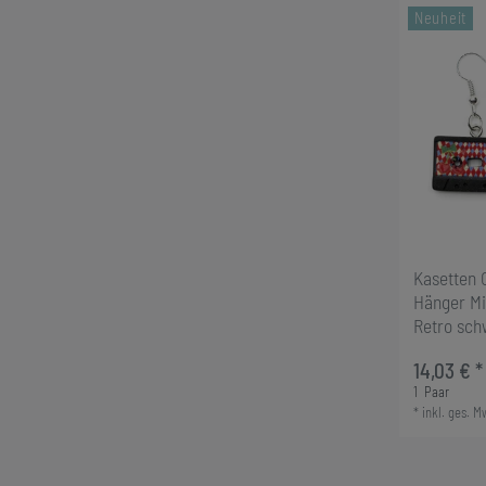
Neuheit
Kasetten 
Hänger Mi
Retro sch
14,03 € *
1
Paar
*
inkl. ges. M