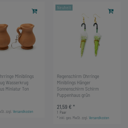
Neuheit
hrringe Miniblings
Regenschirm Ohrringe
rug Wasserkrug
Miniblings Hänger
s Miniatur Ton
Sonnenschirm Schirm
Puppenhaus grün
21,59 € *
wSt.
zzgl.
Versandkosten
1
Paar
*
inkl. ges. MwSt.
zzgl.
Versandkosten