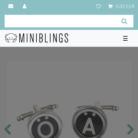
0,00 EUR
☰