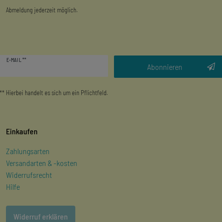
Abmeldung jederzeit möglich.
Newsletter
E-MAIL **
Honig
Abonnieren
** Hierbei handelt es sich um ein Pflichtfeld.
Einkaufen
Zahlungsarten
Versandarten & -kosten
Widerrufsrecht
Hilfe
Widerruf erklären