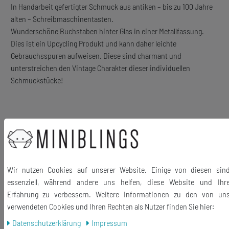
In Handarbeit gefertigter Schmuck aus antiken – bis zu 100 Jahre
alten – Schreibmaschinentasten.
Wunderschöne Buchstaben hinter Glas in einer Metallfassung.
Dies ist ein Upcycling Produkt und kann daher leichte
Gebrauchsspuren aufweisen. Diese sind charmant und
unterstreichen den Vintage Charakter dieser individuellen
Schmuckstücke!
Material Knöpfe: antike Schreibmaschinentaste, Metall, Glas
Knopfmechanik: versilbert
Größe der Knöpfe: 16mm
Wir nutzen Cookies auf unserer Website. Einige von diesen sin
Lieferumfang: 1 Paar Manschettenknöpfe + Box
essenziell, während andere uns helfen, diese Website und Ihr
Erfahrung zu verbessern. Weitere Informationen zu den von un
verwendeten Cookies und Ihren Rechten als Nutzer finden Sie hier:
Daten­schutz­erklärung
Impressum