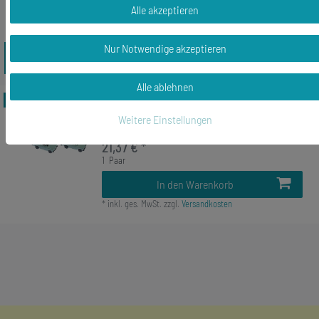
Alle akzeptieren
Nur Notwendige akzeptieren
Zuletzt angesehene Artikel
Alle ablehnen
Top-Artikel
Trabi Ohrringe Auto Trabant Trabbi
Miniblings Hänger DDR Modell 1:160 blau
Weitere Einstellungen
21,37 € *
1
Paar
In den Warenkorb
*
inkl. ges. MwSt.
zzgl.
Versandkosten