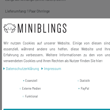
Lieferumfang: 1 Paar Ohrringe
Ähnliche Artikel
Wir nutzen Cookies auf unserer Website. Einige von diesen sin
essenziell, während andere uns helfen, diese Website und Ihr
Erfahrung zu verbessern. Weitere Informationen zu den von un
Neuheit
Mandarinen Ohrringe Miniblings
verwendeten Cookies und Ihren Rechten als Nutzer finden Sie hier:
Orange Mandarine Weihnachten
Frucht orange ganz
Daten­schutz­erklärung
Impressum
16,19 € *
Essenziell
Statistik
1
Paar
Externe Medien
PayPal
In den Warenkorb
Funktional
*
inkl. ges. MwSt.
zzgl.
Versandkosten