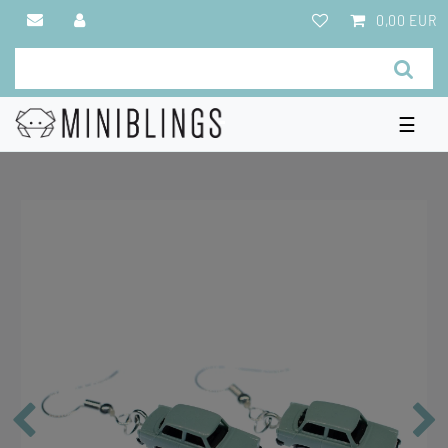
0,00 EUR
☰