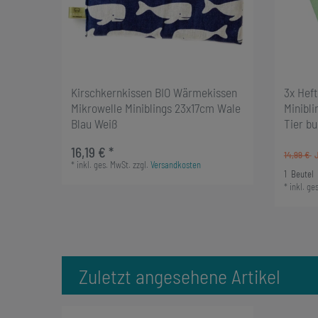
Kirschkernkissen BIO Wärmekissen
3x Heft
Mikrowelle Miniblings 23x17cm Wale
Minibli
Blau Weiß
Tier bu
16,19 € *
14,99 €
*
inkl. ges. MwSt.
zzgl.
Versandkosten
1
Beutel
*
inkl. ge
Zuletzt angesehene Artikel