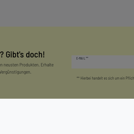
? Gibt's doch!
Newsletter
E-MAIL **
Honig
n neusten Produkten. Erhalte
 Vergünstigungen.
** Hierbei handelt es sich um ein Pflich
Mein Konto
Unternehmen
Login/Registrieren
Kontakt
Warenkorb
Datenschutzerklärung