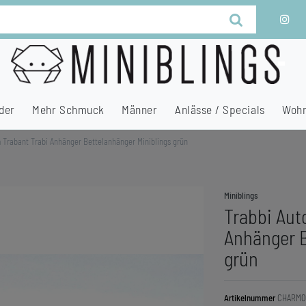
der
Mehr Schmuck
Männer
Anlässe / Specials
Wohn
 Trabant Trabi Anhänger Bettelanhänger Miniblings grün
Miniblings
Trabbi Aut
Anhänger B
grün
Artikelnummer
CHARM0