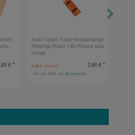
ulheft
Trabi Trabant Trabbi Handyanhänger
Trabbi
Fuchs
Miniblings Modell 1:160 Miniatur Auto
Trabi 
orange
Minibl
,99 € *
3,86 € *
16,19 
12,99 €
*
inkl. g
*
inkl. ges. MwSt.
zzgl.
Versandkosten