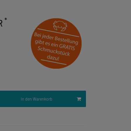
*
UR
In den Warenkorb