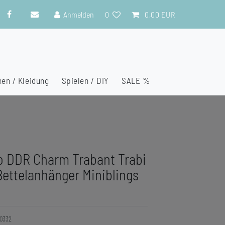
Anmelden
0
0,00 EUR
en / Kleidung
Spielen / DIY
SALE %
o DDR Charm Trabant Trabi
ettelanhänger Miniblings
0332