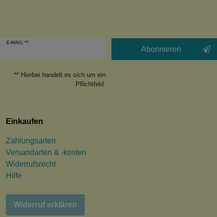
Newsletter
E-MAIL **
Honig
Abonnieren
** Hierbei handelt es sich um ein
Pflichtfeld.
Einkaufen
Zahlungsarten
Versandarten & -kosten
Widerrufsrecht
Hilfe
Widerruf erklären