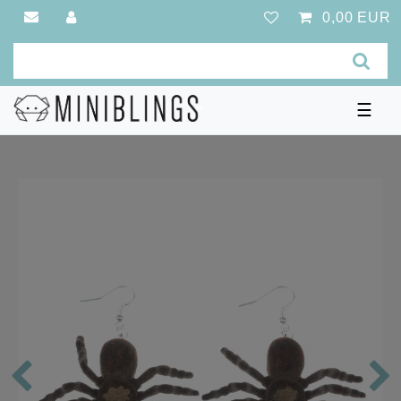
0,00 EUR
☰