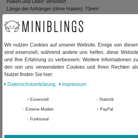
Haken und Ösen: versilbert
Länge der Anhänger (ohne Haken): 70mm
Lieferumfang: 1 Paar Ohrringe
Wir nutzen Cookies auf unserer Website. Einige von diese
sind essenziell, während andere uns helfen, diese Websit
und Ihre Erfahrung zu verbessern. Weitere Informationen z
Ähnliche Artikel
den von uns verwendeten Cookies und Ihren Rechten al
Nutzer finden Sie hier:
Neuheit
Spinnennetz mit Spinne
Daten­schutz­erklärung
Impressum
Ohrringe Miniblings Hänger
Halloween leuchtet im
Essenziell
Statistik
Dunkeln
Externe Medien
PayPal
14,03 € *
Funktional
1
Paar
In den Warenkorb