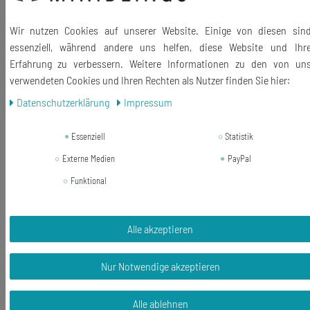
Lieferumfang: 1 Paar Ohrringe
Wir nutzen Cookies auf unserer Website. Einige von diesen sin
essenziell, während andere uns helfen, diese Website und Ihr
Erfahrung zu verbessern. Weitere Informationen zu den von un
verwendeten Cookies und Ihren Rechten als Nutzer finden Sie hier:
Ähnliche Artikel
Daten­schutz­erklärung
Impressum
Neuheit
Goldfisch Ohrringe Miniblings Hänger
Essenziell
Statistik
Koi Fisch Teich Aquarium Handarbeit
Externe Medien
PayPal
14,03 € *
Funktional
1
Paar
In den Warenkorb
Alle akzeptieren
*
inkl. ges. MwSt.
zzgl.
Versandkosten
Nur Notwendige akzeptieren
Alle ablehnen