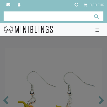
0,00 EUR
☰