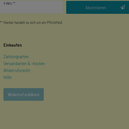
E-MAIL **
Honig
Abonnieren
** Hierbei handelt es sich um ein Pflichtfeld.
Einkaufen
Zahlungsarten
Versandarten & -kosten
Widerrufsrecht
Hilfe
Widerruf erklären