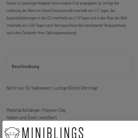
Soweit im jeweiligen Angebot keine andere Frist angegeben ist, erfolgt die
Lieferung der Ware im Inland (Deutschland) innerhalb von 1-3 Tagen, bei
Auslandslieferungen in der EU innerhalb von 2-14Tagen und in den Rest der Welt
innerhalb von 4-28 Tagen nach Vertragsschluss (bei vereinbarter Vorauszahlung
nach dem Zeitpunkt Ihrer Zahlungsanweisung).
Beschreibung
Nicht nur für Halloween: Lustige Kürbis Ohrringe
Material Anhänger: Polymer Clay
Haken und Ösen: versilbert
Länge der Anhänger (ohne Haken): 15mm