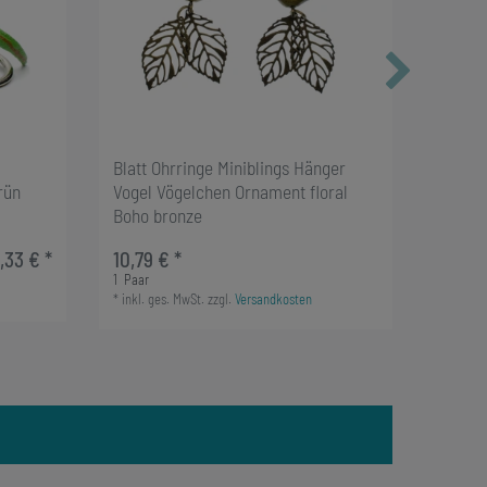
Blatt Ohrringe Miniblings Hänger
Carnot
rün
Vogel Vögelchen Ornament floral
Minibl
Boho bronze
erwac
1,33 € *
10,79 € *
16,19 
*
inkl. g
1
Paar
*
inkl. ges. MwSt.
zzgl.
Versandkosten