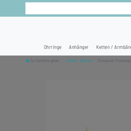
Ohrringe
Anhänger
Ketten / Armbän
Zur Startseite gehen
Anlässe / Specials
Dinosaurier Triceratop