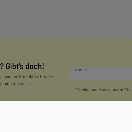
? Gibt's doch!
Newsletter
E-MAIL **
Honig
n neusten Produkten. Erhalte
 Vergünstigungen.
** Hierbei handelt es sich um ein Pflich
Mein Konto
Unternehmen