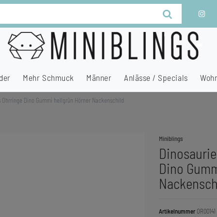
der
Mehr Schmuck
Männer
Anlässe / Specials
Wohn
s Ohrringe Dino Gummi hellgrün Hörner Nackenschild
Miniblings
Dinosaurie
Dino Gummi
Nackensch
Artikelnummer
OR00141