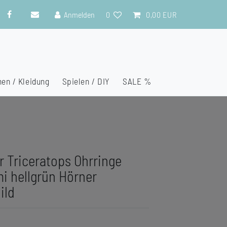
Anmelden
0
0,00 EUR
en / Kleidung
Spielen / DIY
SALE %
r Triceratops Ohrringe
 hellgrün Hörner
ild