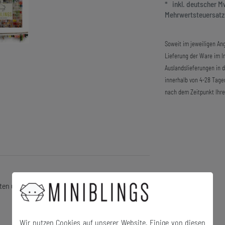
* inkl. deutscher 
Mehrwertsteuersatze
Soweit im jeweiligen Ang
Lieferung der Ware im In
Auslandslieferungen in 
innerhalb von 4-28 Tage
nach dem Zeitpunkt Ihre
ten und auch als Charm im Shop!)
Wir nutzen Cookies auf unserer Website. Einige von diesen