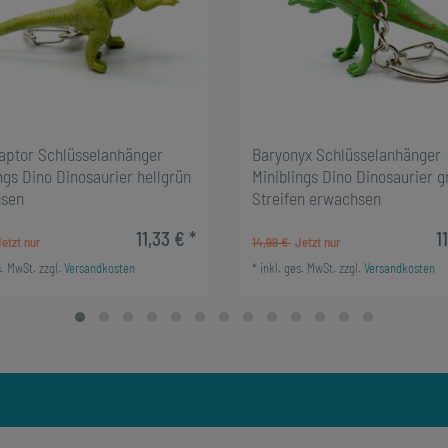
raptor Schlüsselanhänger
Baryonyx Schlüsselanhänger
ngs Dino Dinosaurier hellgrün
Miniblings Dino Dinosaurier g
sen
Streifen erwachsen
11,33 € *
1
14,99 €
s. MwSt.
zzgl.
Versandkosten
*
inkl. ges. MwSt.
zzgl.
Versandkosten