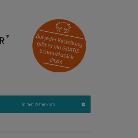
*
UR
In den Warenkorb