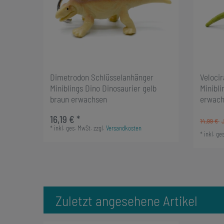
Dimetrodon Schlüsselanhänger
Veloci
Miniblings Dino Dinosaurier gelb
Minibli
braun erwachsen
erwach
16,19 € *
14,99 €
*
inkl. ges. MwSt.
zzgl.
Versandkosten
*
inkl. ge
Zuletzt angesehene Artikel