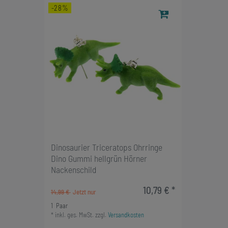
-28%
Dinosaurier Triceratops Ohrringe
Dino Gummi hellgrün Hörner
Nackenschild
10,79 € *
14,99 €
1
Paar
*
inkl. ges. MwSt.
zzgl.
Versandkosten