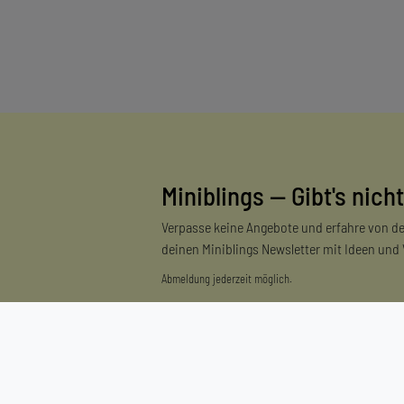
Miniblings — Gibt's nicht
Verpasse keine Angebote und erfahre von de
deinen Miniblings Newsletter mit Ideen und
Abmeldung jederzeit möglich.
Einkaufen
Zahlungsarten