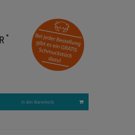
*
UR
In den Warenkorb