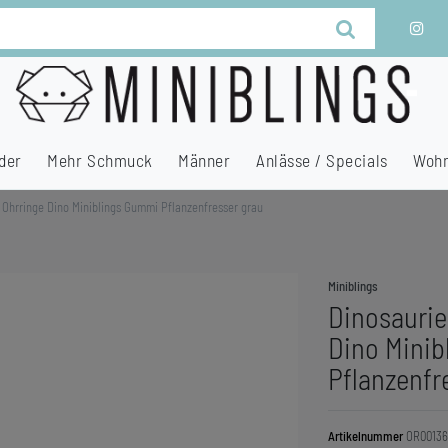
der
Mehr Schmuck
Männer
Anlässe / Specials
Wohn
 Ohrringe Dino Miniblings Gummi Pflanzenfresser grau
Miniblings
Dinosaurie
Dino Mini
Pflanzenfr
Artikelnummer
OR00136