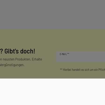
? Gibt's doch!
Newsletter
E-MAIL **
Honig
n neusten Produkten. Erhalte
 Vergünstigungen.
** Hierbei handelt es sich um ein Pflich
Mein Konto
Unternehmen
Login/Registrieren
Kontakt