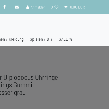
Anmelden
0
0,00 EUR
en / Kleidung
Spielen / DIY
SALE %
r Diplodocus Ohrringe
blings Gummi
esser grau