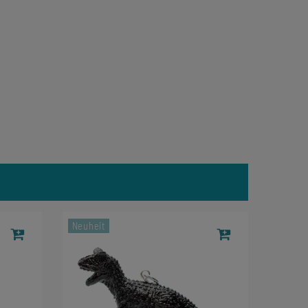
Neuheit
-24%