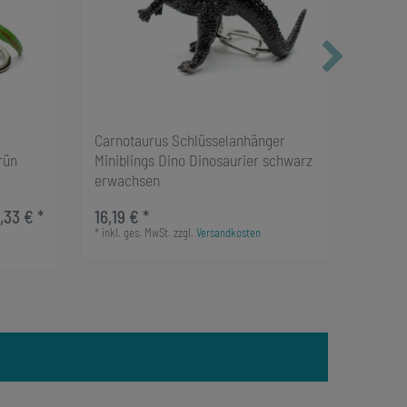
Carnotaurus Schlüsselanhänger
Pteran
rün
Miniblings Dino Dinosaurier schwarz
Schlüs
erwachsen
Dinosa
1,33 € *
16,19 € *
14,99 €
*
inkl. ges. MwSt.
zzgl.
Versandkosten
*
inkl. g