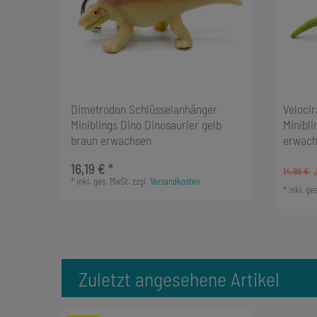
Dimetrodon Schlüsselanhänger
Veloci
Miniblings Dino Dinosaurier gelb
Minibli
braun erwachsen
erwach
16,19 € *
14,99 €
*
inkl. ges. MwSt.
zzgl.
Versandkosten
*
inkl. ge
Zuletzt angesehene Artikel