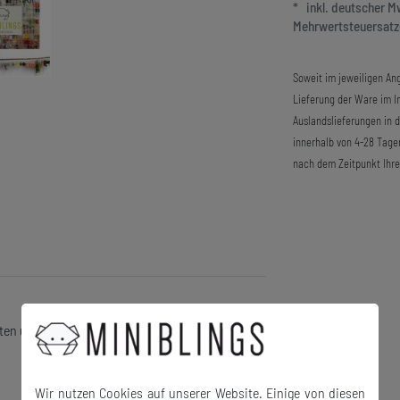
* inkl. deutscher 
Mehrwertsteuersatze
Soweit im jeweiligen Ang
Lieferung der Ware im In
Auslandslieferungen in 
innerhalb von 4-28 Tage
nach dem Zeitpunkt Ihre
ten und auch als Charm im Shop!)
Wir nutzen Cookies auf unserer Website. Einige von diesen