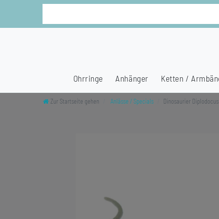
Ohrringe
Anhänger
Ketten / Armbän
Zur Startseite gehen
Anlässe / Specials
Dinosaurier Diplodocus