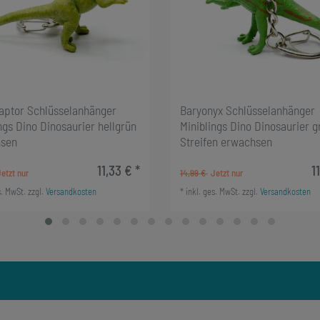
raptor Schlüsselanhänger
Baryonyx Schlüsselanhänger
ngs Dino Dinosaurier hellgrün
Miniblings Dino Dinosaurier g
sen
Streifen erwachsen
11,33 € *
1
14,99 €
s. MwSt.
zzgl.
Versandkosten
*
inkl. ges. MwSt.
zzgl.
Versandkosten