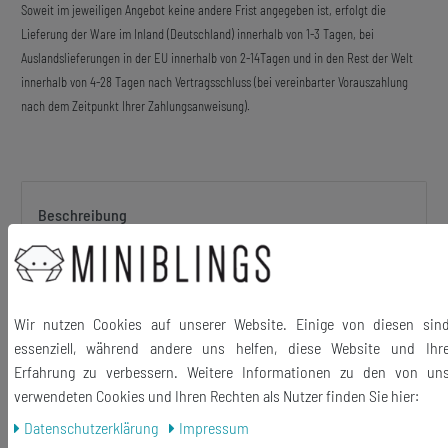
Soweit im jeweiligen Angebot keine andere Frist angegeben ist, erfolgt die
Lieferung der Ware im Inland (Deutschland) innerhalb von 1-3 Tagen, bei
Auslandslieferungen in der EU innerhalb von 2-14Tagen und in den Rest der Welt
innerhalb von 4-28 Tagen nach Vertragsschluss (bei vereinbarter Vorauszahlung
nach dem Zeitpunkt Ihrer Zahlungsanweisung).
Beschreibung
Halskette mit doppelter Achtelnote – aus Acrylglas gelasert.
Wir nutzen Cookies auf unserer Website. Einige von diesen sin
essenziell, während andere uns helfen, diese Website und Ihr
Erfahrung zu verbessern. Weitere Informationen zu den von un
verwendeten Cookies und Ihren Rechten als Nutzer finden Sie hier:
Material Anhänger: Acrylglas
Daten­schutz­erklärung
Impressum
Material Kette: Metall, versilbert