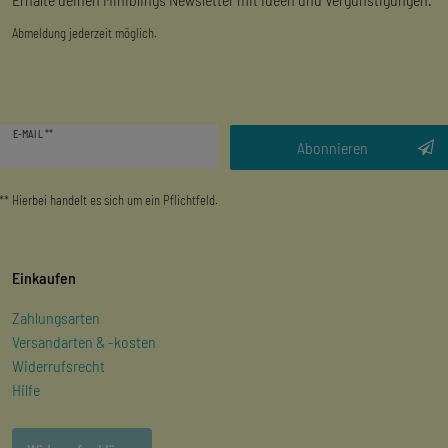
Abmeldung jederzeit möglich.
Newsletter
E-MAIL **
Honig
Abonnieren
** Hierbei handelt es sich um ein Pflichtfeld.
Einkaufen
Zahlungsarten
Versandarten & -kosten
Widerrufsrecht
Hilfe