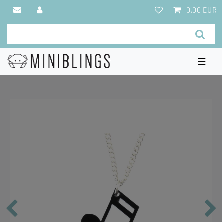
0,00 EUR
☰