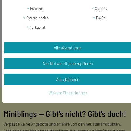
Größe des Anhängers: 26mm
Kettenlänge: 45cm
Essenziell
Statistik
Lieferumfang: 1 Halskette
Externe Medien
PayPal
Funktional
Alle akzeptieren
Nur Notwendige akzeptieren
Alle ablehnen
Weitere Einstellungen
Miniblings — Gibt's nicht? Gibt's doch!
Verpasse keine Angebote und erfahre von den neusten Produkten.
Erhalte deinen Miniblings Newsletter mit Ideen und Vergünstigungen.