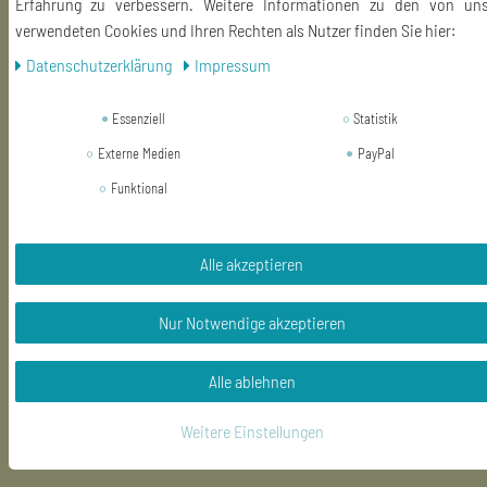
Erfahrung zu verbessern. Weitere Informationen zu den von un
verwendeten Cookies und Ihren Rechten als Nutzer finden Sie hier:
Einkaufen
Daten­schutz­erklärung
Impressum
Zahlungsarten
Versandarten & -kosten
Essenziell
Statistik
Widerrufsrecht
Externe Medien
PayPal
Hilfe
Funktional
Widerruf erklären
Alle akzeptieren
Nur Notwendige akzeptieren
Alle ablehnen
Weitere Einstellungen