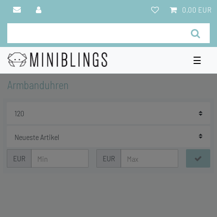
0,00 EUR
☰
Armbanduhren
EUR
EUR