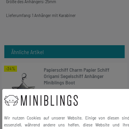
Größe des Anhängers: 25mm
Lieferumfang: 1 Anhänger mit Karabiner
Ähnliche Artikel
-34%
Papierschiff Charm Papier Schiff
Origami Segelschiff Anhänger
Miniblings Boot
12,99 €
8,63 € *
In den Warenkorb
Wir nutzen Cookies auf unserer Website. Einige von diesen sin
*
inkl. ges. MwSt.
zzgl.
Versandkosten
essenziell, während andere uns helfen, diese Website und Ihr