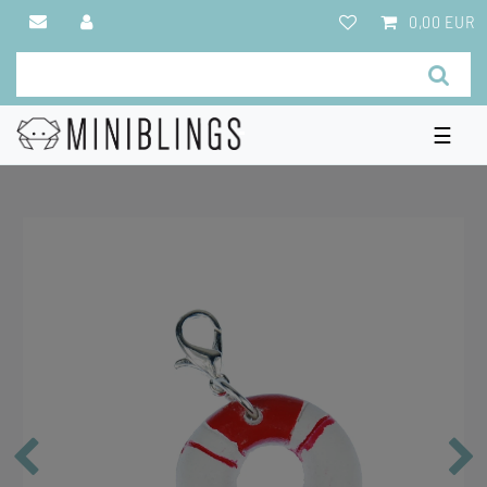
0,00 EUR
☰