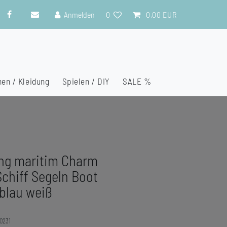
Anmelden
0
0,00 EUR
en / Kleidung
Spielen / DIY
SALE %
ing maritim Charm
chiff Segeln Boot
 blau weiß
0231