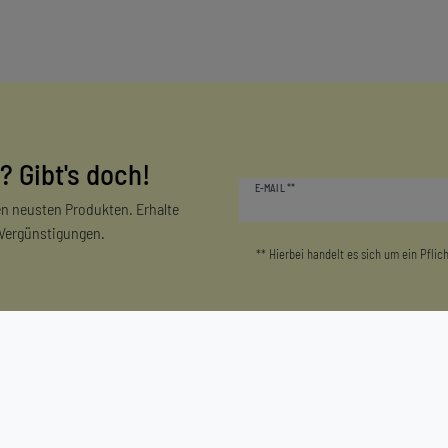
? Gibt's doch!
Newsletter
E-MAIL **
Honig
n neusten Produkten. Erhalte
 Vergünstigungen.
** Hierbei handelt es sich um ein Pflich
Mein Konto
Unternehmen
Login/Registrieren
Kontakt
Warenkorb
Datenschutzerklärung