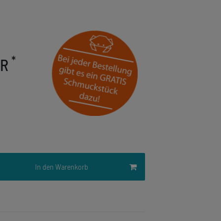
*
UR
In den Warenkorb