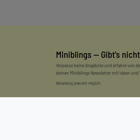
Miniblings — Gibt's nicht
Verpasse keine Angebote und erfahre von de
deinen Miniblings Newsletter mit Ideen und
Abmeldung jederzeit möglich.
Einkaufen
Zahlungsarten
Versandarten & -kosten