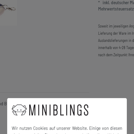
* inkl. deutscher 
Mehrwertsteuersatze
Soweit im jeweiligen Ang
Lieferung der Ware im In
Auslandslieferungen in 
innerhalb von 4-28 Tage
nach dem Zeitpunkt Ihre
und Bettelarmband
Wir nutzen Cookies auf unserer Website. Einige von diesen