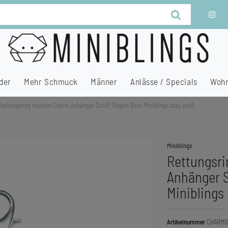
der
Mehr Schmuck
Männer
Anlässe / Specials
Wohn
Rettungsring maritim Charm Anhänger Schiff Segeln Boot Miniblings blau weiß
Miniblings
Rettungsr
Anhänger S
Miniblings
Artikelnummer
CHARM0