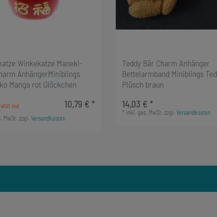
katze Winkekatze Maneki-
Teddy Bär Charm Anhänger
harm AnhängerMiniblings
Bettelarmband Miniblings Te
ko Manga rot Glöckchen
Plüsch braun
10,79 € *
14,03 € *
*
inkl. ges. MwSt.
zzgl.
Versandkosten
s. MwSt.
zzgl.
Versandkosten