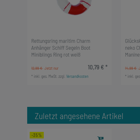
Rettungsring maritim Charm
Glücks
Anhänger Schiff Segeln Boot
neko C
Miniblings Ring rot weiß
Manine
10,79 € *
12,99 €
14,99 €
*
inkl. ges. MwSt.
zzgl.
Versandkosten
*
inkl. ge
Zuletzt angesehene Artikel
-35%