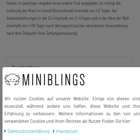
Soweit im jeweiligen Angebot keine andere Frist angegeben ist, erfolgt die
Lieferung der Ware im Inland (Deutschland) innerhalb von 1-3 Tagen, bei
Auslandslieferungen in der EU innerhalb von 2-14Tagen und in den Rest der Welt
innerhalb von 4-28 Tagen nach Vertragsschluss (bei vereinbarter Vorauszahlung
nach dem Zeitpunkt Ihrer Zahlungsanweisung).
Beschreibung
Geige – mit einem Laser geschnitten – als Anhänger für
Reißverschluss und Bettelarmband
Wir nutzen Cookies auf unserer Website. Einige von diesen sin
essenziell, während andere uns helfen, diese Website und Ihr
Erfahrung zu verbessern. Weitere Informationen zu den von un
verwendeten Cookies und Ihren Rechten als Nutzer finden Sie hier:
Daten­schutz­erklärung
Impressum
Material Anhänger: Acrylglas