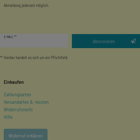
Abmeldung jederzeit möglich.
Newsletter
E-MAIL **
Honig
Abonnieren
** Hierbei handelt es sich um ein Pflichtfeld.
Einkaufen
Zahlungsarten
Versandarten & -kosten
Widerrufsrecht
Hilfe
Widerruf erklären