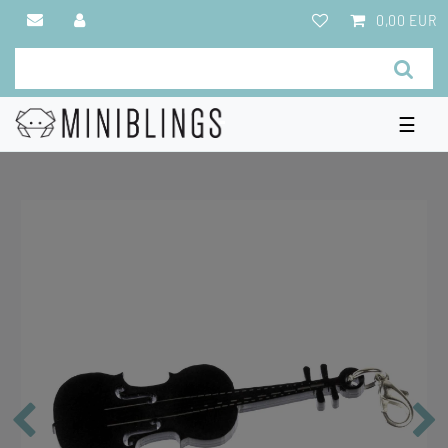
0,00 EUR
☰