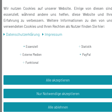
Größe des Anhängers: 12mm
Wir nutzen Cookies auf unserer Website. Einige von diesen sin
Lieferumfang: 1 Anhänger mit Karabiner
essenziell, während andere uns helfen, diese Website und Ihr
Erfahrung zu verbessern. Weitere Informationen zu den von un
verwendeten Cookies und Ihren Rechten als Nutzer finden Sie hier:
Daten­schutz­erklärung
Impressum
Ähnliche Artikel
Essenziell
Statistik
Externe Medien
PayPal
-17%
Delfin Charm Miniblings Anhänger
Funktional
Bettelarmband Charms Gummi Fisch
Tier Meer
Alle akzeptieren
12,99 €
10,79 € *
Nur Notwendige akzeptieren
In den Warenkorb
*
inkl. ges. MwSt.
zzgl.
Versandkosten
Alle ablehnen