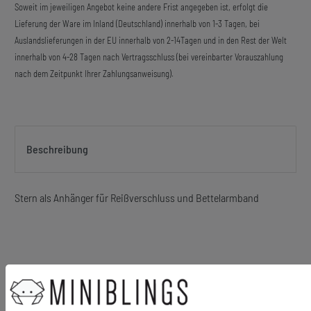
Soweit im jeweiligen Angebot keine andere Frist angegeben ist, erfolgt die
Lieferung der Ware im Inland (Deutschland) innerhalb von 1-3 Tagen, bei
Auslandslieferungen in der EU innerhalb von 2-14Tagen und in den Rest der Welt
innerhalb von 4-28 Tagen nach Vertragsschluss (bei vereinbarter Vorauszahlung
nach dem Zeitpunkt Ihrer Zahlungsanweisung).
Beschreibung
Stern als Anhänger für Reißverschluss und Bettelarmband
Material Anhänger: Metall
Material Karabiner: Metall, versilbert