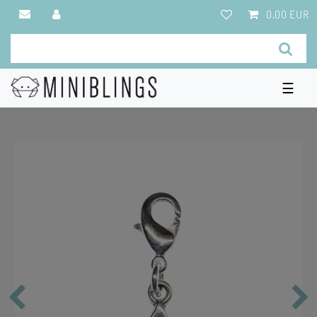
0,00 EUR
☰