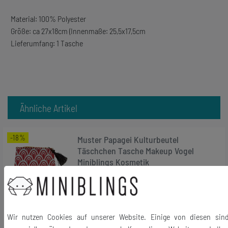
Material: 100% Polyester
Größe: ca 27x18cm (Innenmaße: 25,5x17,5cm
Lieferumfang: 1 Tasche
Ähnliche Artikel
-18%
Muster Papagei Kulturbeutel
Täschchen Tasche Makeup Vogel
Miniblings Kosmetik
24,99 €
20,51 € *
In den Warenkorb
Wir nutzen Cookies auf unserer Website. Einige von diesen sin