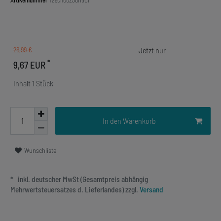
Artikelnummer
Tasch002Jul15Cl
26,99 €
*
9,67 EUR
Inhalt
1
Stück
In den Warenkorb
Wunschliste
* inkl. deutscher MwSt (Gesamtpreis abhängig
Mehrwertsteuersatzes d. Lieferlandes) zzgl.
Versand