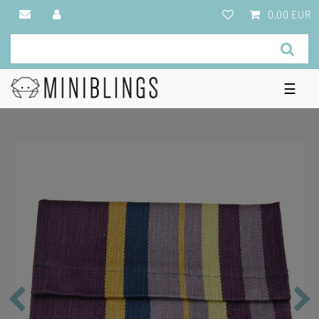
0,00 EUR
☰