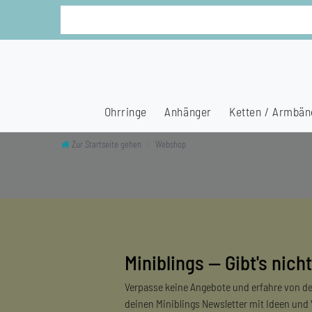
Ohrringe
Anhänger
Ketten / Armbän
Zur Startseite gehen
Webshop
Miniblings — Gibt's nicht
Verpasse keine Angebote und erfahre von de
deinen Miniblings Newsletter mit Ideen und