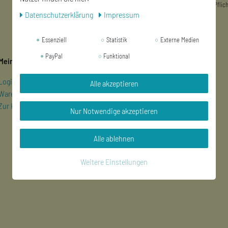
** Hierbei handelt es sich um ein Pflich
Daten­schutz­erklärung
Impressum
Essenziell
Statistik
Externe Medien
PayPal
Funktional
Mein Konto
Unternehmen
Login/Registrieren
Kontakt
Alle akzeptieren
Warenkorb
Datenschutzerklärung
Zur Kasse
AGB
Nur Notwendige akzeptieren
Impressum
Alle ablehnen
Weitere Einstellungen