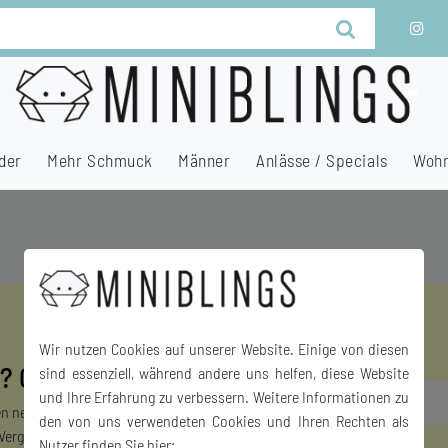
der
Mehr Schmuck
Männer
Anlässe / Specials
Wohn
Wir nutzen Cookies auf unserer Website. Einige von diesen
? Gibt's doch!
sind essenziell, während andere uns helfen, diese Website
Newsletter
E-MAIL **
und Ihre Erfahrung zu verbessern. Weitere Informationen zu
Honig
n neusten Produkten. Erhalte
den von uns verwendeten Cookies und Ihren Rechten als
 Vergünstigungen.
Nutzer finden Sie hier: