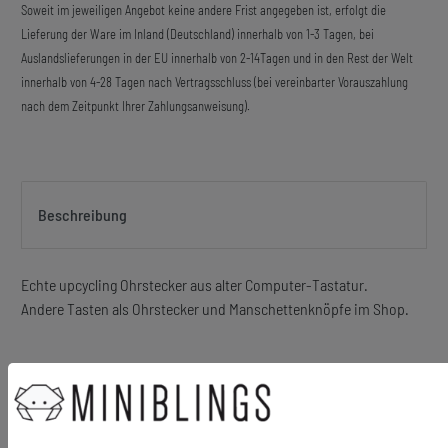
Soweit im jeweiligen Angebot keine andere Frist angegeben ist, erfolgt die
Lieferung der Ware im Inland (Deutschland) innerhalb von 1-3 Tagen, bei
Auslandslieferungen in der EU innerhalb von 2-14Tagen und in den Rest der Welt
innerhalb von 4-28 Tagen nach Vertragsschluss (bei vereinbarter Vorauszahlung
nach dem Zeitpunkt Ihrer Zahlungsanweisung).
Beschreibung
Echte upcycling Ohrstecker aus alter Computer-Tastatur.
Andere Tasten als Ohrstecker und Manschettenknöpfe im Shop.
Material Motiv: Kunststoff
Motivgröße: 9 x 16 mm