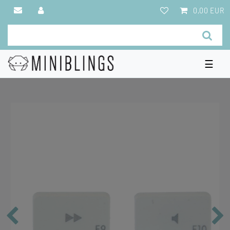
0,00 EUR
☰