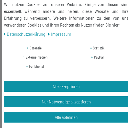
Lieferumfang: 1 Paar Ohrstecker
Wir nutzen Cookies auf unserer Website. Einige von diesen sin
essenziell, während andere uns helfen, diese Website und Ihr
Erfahrung zu verbessern. Weitere Informationen zu den von un
verwendeten Cookies und Ihren Rechten als Nutzer finden Sie hier:
Daten­schutz­erklärung
Impressum
Ähnliche Artikel
Essenziell
Statistik
Pommes Frites Ohrstecker Miniblings
Externe Medien
PayPal
Ohrringe Pommes French Fries
Funktional
Fritten Handarbeit
19,43 € *
1
Paar
Alle akzeptieren
In den Warenkorb
Nur Notwendige akzeptieren
*
inkl. ges. MwSt.
zzgl.
Versandkosten
Alle ablehnen