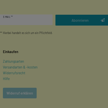
Newsletter
E-MAIL **
Honig
Abonnieren
** Hierbei handelt es sich um ein Pflichtfeld.
Einkaufen
Zahlungsarten
Versandarten & -kosten
Widerrufsrecht
Hilfe
Widerruf erklären