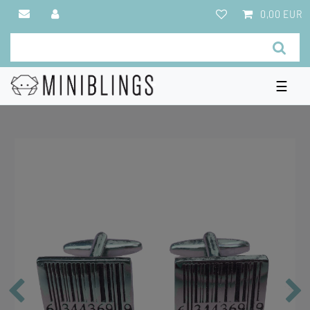
0,00 EUR
☰