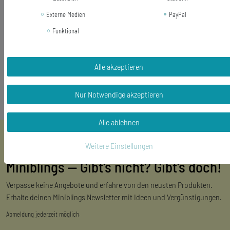
Größe der Knöpfe: 25mm
Lieferumfang: 1 Paar Manschettenknöpfe + Box
Externe Medien
PayPal
Funktional
Alle akzeptieren
Nur Notwendige akzeptieren
Alle ablehnen
Weitere Einstellungen
Miniblings — Gibt's nicht? Gibt's doch!
Verpasse keine Angebote und erfahre von den neusten Produkten.
Erhalte deinen Miniblings Newsletter mit Ideen und Vergünstigungen.
Abmeldung jederzeit möglich.