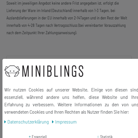
Soweit im jeweiligen Angebot keine andere Frist angegeben ist, erfolgt die
Lieferung der Ware im Inland (Deutschland) innerhalb von 1-3 Tagen, bei
Auslandslieferungen in der EU innerhalb von 2-14Tagen und in den Rest der Welt
innerhalb von 4-28 Tagen nach Vertragsschluss (bei vereinbarter Vorauszahlung
nach dem Zeitpunkt Ihrer Zahlungsanweisung).
Beschreibung
Manschettenknöpfe mit Strichcode
Wir nutzen Cookies auf unserer Website. Einige von diesen sin
Die Knöpfe werden in einer schönen Holzbox geliefert.
essenziell, während andere uns helfen, diese Website und Ihr
Erfahrung zu verbessern. Weitere Informationen zu den von un
verwendeten Cookies und Ihren Rechten als Nutzer finden Sie hier:
Daten­schutz­erklärung
Impressum
Material Knöpfe: Metall, emailliert
Essenziell
Statistik