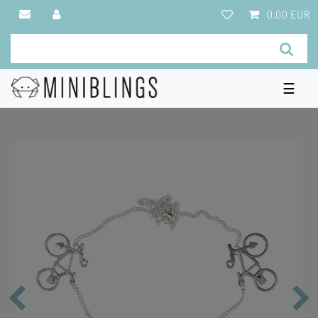
0,00 EUR
☰