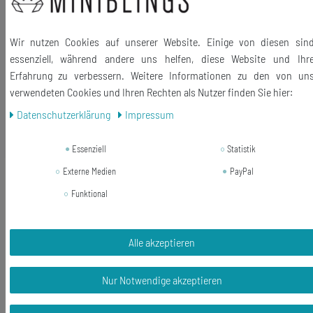
Größe des Anhängers: 30mm
Kettenlänge: 45cm
Wir nutzen Cookies auf unserer Website. Einige von diesen sin
Lieferumfang: 1 Halskette
essenziell, während andere uns helfen, diese Website und Ihr
Erfahrung zu verbessern. Weitere Informationen zu den von un
verwendeten Cookies und Ihren Rechten als Nutzer finden Sie hier:
Daten­schutz­erklärung
Impressum
Ähnliche Artikel
Essenziell
Statistik
Externe Medien
PayPal
-33%
Fahrrad Ohrstecker Miniblings
Stecker Ohrringe Rad Fahren Bike
Funktional
Biker Edelstahl
20,99 €
Alle akzeptieren
14,03 € *
1
Paar
Nur Notwendige akzeptieren
In den Warenkorb
*
inkl. ges. MwSt.
zzgl.
Versandkosten