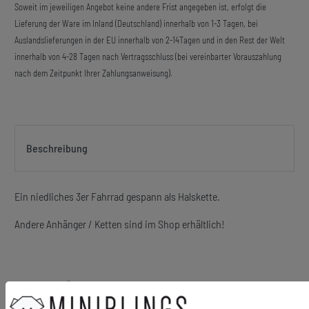
Soweit im jeweiligen Angebot keine andere Frist angegeben ist, erfolgt die
Lieferung der Ware im Inland (Deutschland) innerhalb von 1-3 Tagen, bei
Auslandslieferungen in der EU innerhalb von 2-14Tagen und in den Rest der Welt
innerhalb von 4-28 Tagen nach Vertragsschluss (bei vereinbarter Vorauszahlung
nach dem Zeitpunkt Ihrer Zahlungsanweisung).
Beschreibung
Ein niedliches 3er Fahrrad gespann als Halskette.
Andere Anhänger / Ketten sind im Shop erhältlich!
Material Anhänger: Metall
Material Kette: Metall, versilbert