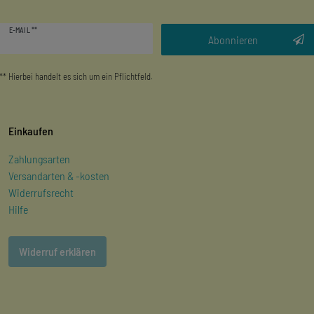
Newsletter
E-MAIL **
Honig
Abonnieren
** Hierbei handelt es sich um ein Pflichtfeld.
Einkaufen
Zahlungsarten
Versandarten & -kosten
Widerrufsrecht
Hilfe
Widerruf erklären