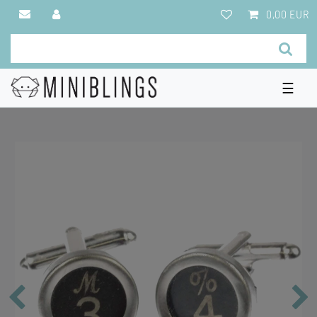
0,00 EUR
☰