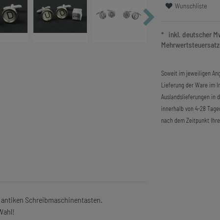
Wunschliste
* inkl. deutscher 
Mehrwertsteuersatze
Soweit im jeweiligen Ang
Lieferung der Ware im In
Auslandslieferungen in 
innerhalb von 4-28 Tage
nach dem Zeitpunkt Ihre
 antiken Schreibmaschinentasten.
Wahl!