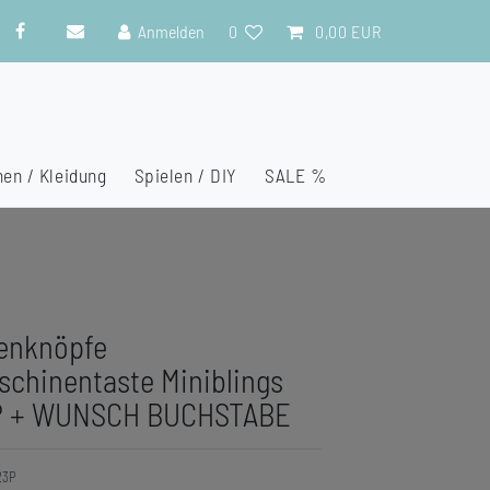
Anmelden
0
0,00 EUR
en / Kleidung
Spielen / DIY
SALE %
enknöpfe
chinentaste Miniblings
P + WUNSCH BUCHSTABE
23P