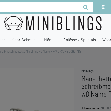
der
Mehr Schmuck
Männer
Anlässe / Specials
Wohn
hreibmaschinentaste Miniblings wß Name P + WUNSCH BUCHSTABE
Miniblings
Manschett
Schreibmas
wß Name 
Artikelnummer
ABC000