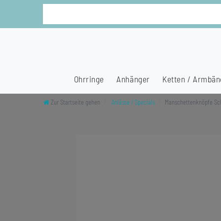
Ohrringe
Anhänger
Ketten / Armbän
Zur Startseite gehen
Anlässe / Specials
Manschettenknöpfe Sc