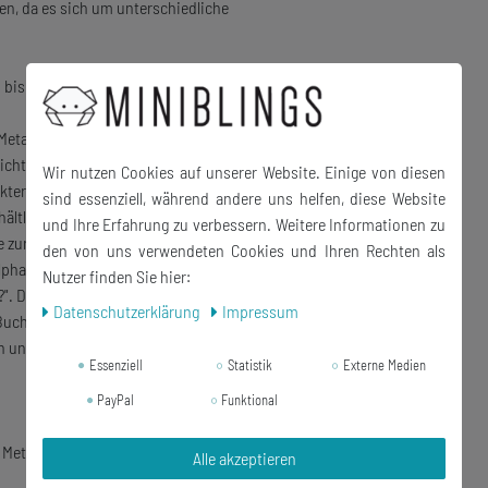
ren, da es sich um unterschiedliche
bis zu 100 Jahre alten –
Metallfassung.
leichte Gebrauchsspuren aufweisen. Diese sind
Wir nutzen Cookies auf unserer Website. Einige von diesen
kter dieser individuellen Schmuckstücke!
sind essenziell, während andere uns helfen, diese Website
ältlich.
und Ihre Erfahrung zu verbessern. Weitere Informationen zu
fe zur Suche Ihrer gewünschten Buchstaben:
den von uns verwendeten Cookies und Ihren Rechten als
lphabet kommt als Erstes und suchen Sie diesen
Nutzer finden Sie hier:
?". Diesen Artikel öffnen Sie dann und dort gibt
Daten­schutz­erklärung
Impressum
uchstabens, in diesem Fall das "W"). Wenn Sie
ein und wählen Sie dort den entsprechenden
Essenziell
Statistik
Externe Medien
PayPal
Funktional
Metall, Glas
Alle akzeptieren