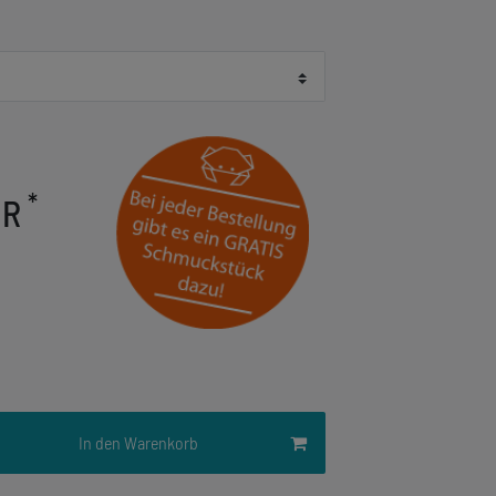
*
UR
In den Warenkorb