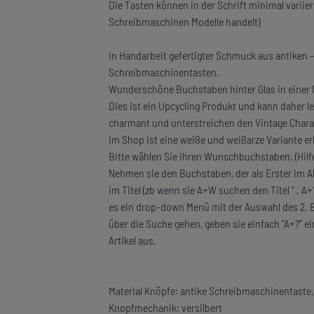
Die Tasten können in der Schrift minimal variie
Schreibmaschinen Modelle handelt)
In Handarbeit gefertigter Schmuck aus antiken – 
Schreibmaschinentasten.
Wunderschöne Buchstaben hinter Glas in einer 
Dies ist ein Upcycling Produkt und kann daher 
charmant und unterstreichen den Vintage Chara
Im Shop ist eine weiße und weißarze Variante erh
Bitte wählen Sie Ihren Wunschbuchstaben. (Hil
Nehmen sie den Buchstaben, der als Erster im A
im Titel (zb wenn sie A+W suchen den Titel " . A+
es ein drop-down Menü mit der Auswahl des 2. B
über die Suche gehen, geben sie einfach "A+?" 
Artikel aus.
Material Knöpfe: antike Schreibmaschinentaste, 
Knopfmechanik: versilbert