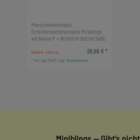
Manschettenknöpfe
Schreibmaschinentaste Miniblings
wß Name P + WUNSCH BUCHSTABE
26,99 € *
29,99 €
*
inkl. ges. MwSt.
zzgl.
Versandkosten
Miniblings — Gibt's nicht