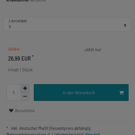
Artikelnummer
ABC00018K
2. BUCHSTABE
29,99 €
*
26,99 EUR
Inhalt
1
Stück
In den Warenkorb
Wunschliste
* inkl. deutscher MwSt (Gesamtpreis abhängig
Mehrwertsteuersatzes d. Lieferlandes) zzgl.
Versand