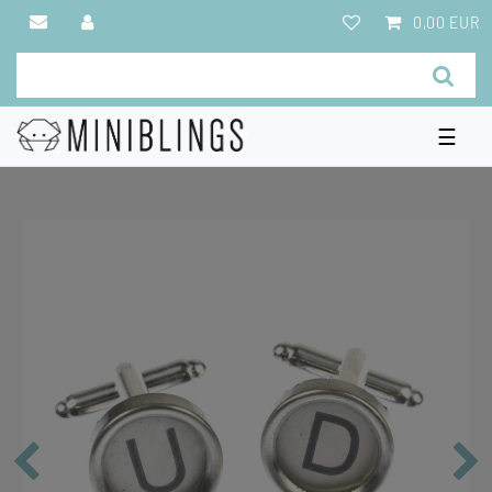
0,00 EUR
☰