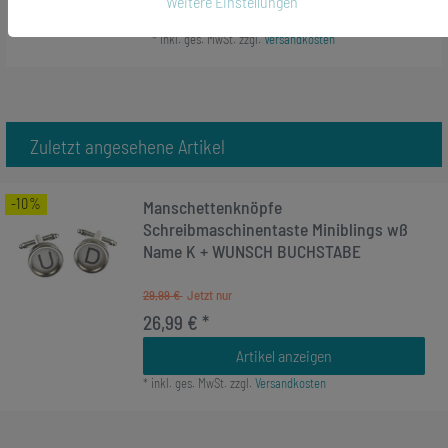
Weitere Einstellungen
Artikel anzeigen
*
inkl. ges. MwSt.
zzgl.
Versandkosten
Zuletzt angesehene Artikel
-10%
Manschettenknöpfe
Schreibmaschinentaste Miniblings wß
Name K + WUNSCH BUCHSTABE
29,99 €
26,99 € *
Artikel anzeigen
*
inkl. ges. MwSt.
zzgl.
Versandkosten