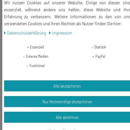
Wir nutzen Cookies auf unserer Website. Einige von diesen sin
Material Knöpfe: antike Schreibmaschinentaste, Metall, Glas
essenziell, während andere uns helfen, diese Website und Ihr
Knopfmechanik: versilbert
Erfahrung zu verbessern. Weitere Informationen zu den von un
Größe der Knöpfe: 16mm
verwendeten Cookies und Ihren Rechten als Nutzer finden Sie hier:
Daten­schutz­erklärung
Impressum
Lieferumfang: 1 Paar Manschettenknöpfe + Box
Essenziell
Statistik
Externe Medien
PayPal
Funktional
Ähnliche Artikel
Alle akzeptieren
-31%
ABC alte Schreibmaschinentaste
Taste Armband WUNSCH BUCHSTABE
Nur Notwendige akzeptieren
Initialen schwarz
24,99 €
Alle ablehnen
17,27 € *