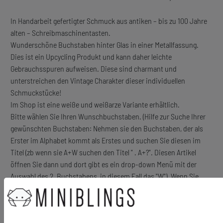
In Handarbeit gefertigter Schmuck aus antiken – bis zu 100 Jahre
alten – Schreibmaschinentasten.
Wunderschöne Buchstaben hinter Glas in einer Metallfassung.
Dies ist ein Upcycling Produkt und kann daher leichte
Gebrauchsspuren aufweisen. Diese sind charmant und
unterstreichen den Vintage Charakter dieser individuellen
Schmuckstücke!
Im Shop ist eine weiße und weißarze Variante erhältlich.
Bitte wählen Sie Ihren Wunschbuchstaben. (Hilfe zur Suche Ihrer
gewünschten Buchstaben: Nehmen sie den Buchstaben, der als
Erster im Alphabet kommt als Erstes und suchen Sie diesen im
Titel (zb wenn sie A+W suchen den Titel " . A+?". Diesen Artikel
öffnen Sie dann und dort gibt es ein drop-down Menü mit der
Auswahl des 2. Buchstabens, in diesem Fall das "W"). Wenn Sie
über die Suche gehen, geben sie einfach "A+?" ein und wählen Sie
dort den entsprechenden Artikel aus.