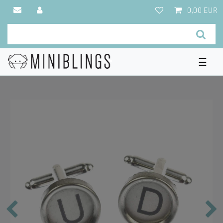
0,00 EUR
☰