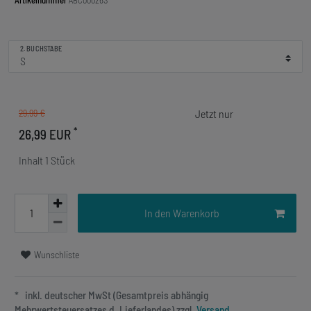
Artikelnummer
ABC00026S
2. BUCHSTABE
29,99 €
*
26,99 EUR
Inhalt
1
Stück
In den Warenkorb
Wunschliste
* inkl. deutscher MwSt (Gesamtpreis abhängig
Mehrwertsteuersatzes d. Lieferlandes) zzgl.
Versand