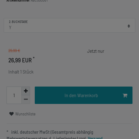
Artikelnummer
ABC00056Y
2. BUCHSTABE
29,99 €
*
26,99 EUR
Inhalt
1
Stück
In den Warenkorb
Wunschliste
* inkl. deutscher MwSt (Gesamtpreis abhängig
Mehrwertsteuersatzes d. Lieferlandes) zzgl.
Versand