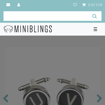
0,00 EUR
☰