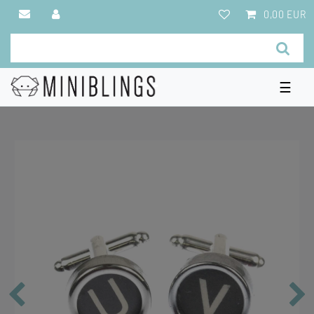
0,00 EUR
☰