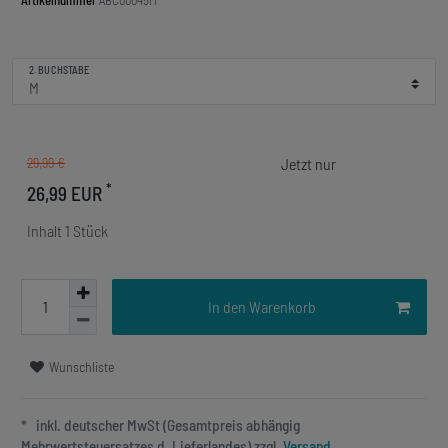
Artikelnummer
ABC00045M
2. BUCHSTABE
29,99 €
*
26,99 EUR
Inhalt
1
Stück
In den Warenkorb
Wunschliste
* inkl. deutscher MwSt (Gesamtpreis abhängig
Mehrwertsteuersatzes d. Lieferlandes) zzgl.
Versand