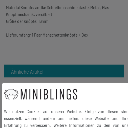
Material Knöpfe: antike Schreibmaschinentaste, Metall, Glas
Knopfmechanik: versilbert
Größe der Knöpfe: 16mm
Lieferumfang: 1 Paar Manschettenknöpfe + Box
Ähnliche Artikel
-10%
Manschettenknöpfe
Schreibmaschinentaste Miniblings sz
Name C + WUNSCH BUCHSTABE
Wir nutzen Cookies auf unserer Website. Einige von diesen sin
29,99 €
essenziell, während andere uns helfen, diese Website und Ihr
26,99 € *
Erfahrung zu verbessern. Weitere Informationen zu den von un