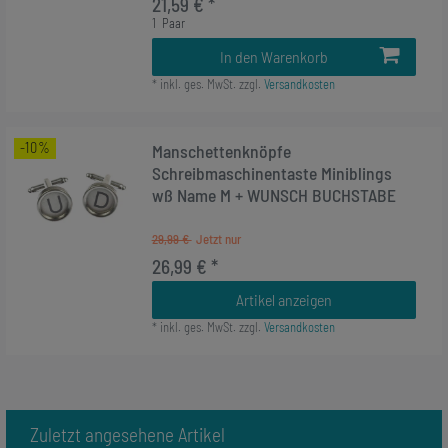
21,59 € *
1
Paar
In den Warenkorb
*
inkl. ges. MwSt.
zzgl.
Versandkosten
-10%
Manschettenknöpfe
Schreibmaschinentaste Miniblings
wß Name M + WUNSCH BUCHSTABE
29,99 €
26,99 € *
Artikel anzeigen
*
inkl. ges. MwSt.
zzgl.
Versandkosten
Zuletzt angesehene Artikel