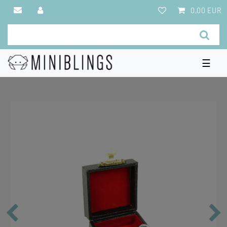
0,00 EUR
☰