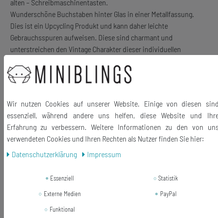
alten – Schreibmaschinentasten.
Wunderschöne Buchstaben hinter Glas in einer Metallfassung.
Dies ist ein Upcycling Produkt und kann daher leichte
Gebrauchsspuren aufweisen. Diese sind charmant und
unterstreichen den Vintage Charakter dieser individuellen
Schmuckstücke!
Wir nutzen Cookies auf unserer Website. Einige von diesen sin
Material Knöpfe: antike Schreibmaschinentaste, Metall, Glas
essenziell, während andere uns helfen, diese Website und Ihr
Knopfmechanik: versilbert
Erfahrung zu verbessern. Weitere Informationen zu den von un
Größe der Knöpfe: 16mm
verwendeten Cookies und Ihren Rechten als Nutzer finden Sie hier:
Lieferumfang: 1 Paar Manschettenknöpfe + Box
Daten­schutz­erklärung
Impressum
Essenziell
Statistik
Externe Medien
PayPal
Funktional