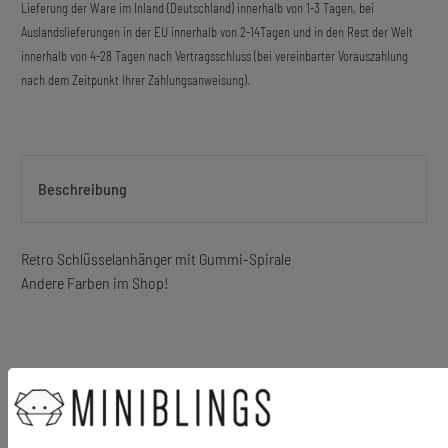
Lieferung der Ware im Inland (Deutschland) innerhalb von 1-3 Tagen, bei
Auslandslieferungen in der EU innerhalb von 2-14Tagen und in den Rest der Welt
innerhalb von 4-28 Tagen nach Vertragsschluss (bei vereinbarter Vorauszahlung
nach dem Zeitpunkt Ihrer Zahlungsanweisung).
Beschreibung
Retro Schlüsselanhänger mit Gummi-Spirale
Andere Farben im Shop!
Material Anhänger: Gummi
Größe des Anhängers: 150mm