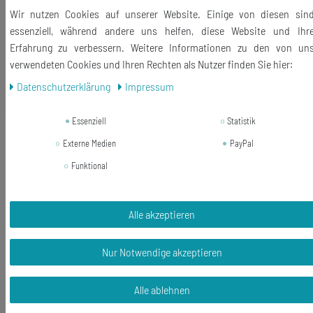
Lieferumfang: 1 Schlüsselanhänger
Wir nutzen Cookies auf unserer Website. Einige von diesen sin
essenziell, während andere uns helfen, diese Website und Ihr
Erfahrung zu verbessern. Weitere Informationen zu den von un
verwendeten Cookies und Ihren Rechten als Nutzer finden Sie hier:
Daten­schutz­erklärung
Impressum
Ähnliche Artikel
Essenziell
Statistik
-47%
Spiral Schlüsselanhänger Spirale
Externe Medien
PayPal
Schlüsselkette transparent
durchsichtig weiß
Funktional
12,88 €
6,80 € *
Alle akzeptieren
In den Warenkorb
Nur Notwendige akzeptieren
*
inkl. ges. MwSt.
zzgl.
Versandkosten
Alle ablehnen