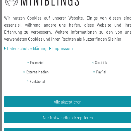
Größe des Anhängers: 80mm
Lieferumfang: 1 Schlüsselanhänger
Wir nutzen Cookies auf unserer Website. Einige von diesen sin
essenziell, während andere uns helfen, diese Website und Ihr
Erfahrung zu verbessern. Weitere Informationen zu den von un
verwendeten Cookies und Ihren Rechten als Nutzer finden Sie hier:
Ähnliche Artikel
Daten­schutz­erklärung
Impressum
Essenziell
Statistik
-24%
Frosch Schlüsselanhänger Anhänger
Schlüsselring Kröte Frösche
Externe Medien
PayPal
olivgrün-schwarz
Funktional
14,99 €
11,40 € *
Alle akzeptieren
In den Warenkorb
*
inkl. ges. MwSt.
zzgl.
Versandkosten
Nur Notwendige akzeptieren