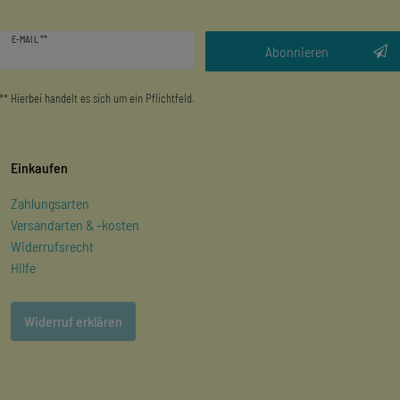
Newsletter
E-MAIL **
Honig
Abonnieren
** Hierbei handelt es sich um ein Pflichtfeld.
Einkaufen
Zahlungsarten
Versandarten & -kosten
Widerrufsrecht
Hilfe
Widerruf erklären