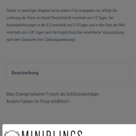
Soweit im jeweiligen Angebot keine andere Frist angegeben ist, erfolgt die
Lieferung der Ware im Inland (Deutschland) innerhalb von 1-3 Tagen, bei
Auslandslieferungen in der EU innerhalb von 2-14Tagen und in den Rest der Welt
innerhalb von 4-28 Tagen nach Vertragsschluss (bei vereinbarter Vorauszahlung
nach dem Zeitpunkt Ihrer Zahlungsanweisung).
Beschreibung
Blau Orange farbener Frosch als Schlüsselanhäger.
Andere Farben im Shop erhältlich!
Material Anhänger: Hartgummi