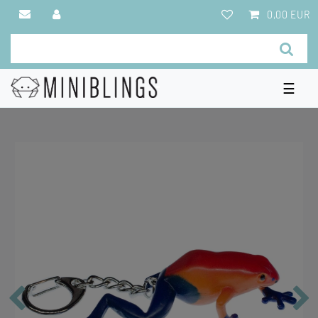
0,00 EUR
☰