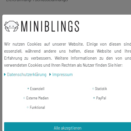
Ähnliche Artikel
Wir nutzen Cookies auf unserer Website. Einige von diesen sin
essenziell, während andere uns helfen, diese Website und Ihr
-31%
Babuschka Schlüsselanhänger
Erfahrung zu verbessern. Weitere Informationen zu den von un
Miniblings Matroschka Puppe
verwendeten Cookies und Ihren Rechten als Nutzer finden Sie hier:
Russland Holz lila
Daten­schutz­erklärung
Impressum
10,99 €
7,55 € *
Essenziell
Statistik
In den Warenkorb
Externe Medien
PayPal
*
inkl. ges. MwSt.
zzgl.
Versandkosten
Funktional
Alle akzeptieren