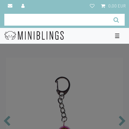
0,00 EUR
☰