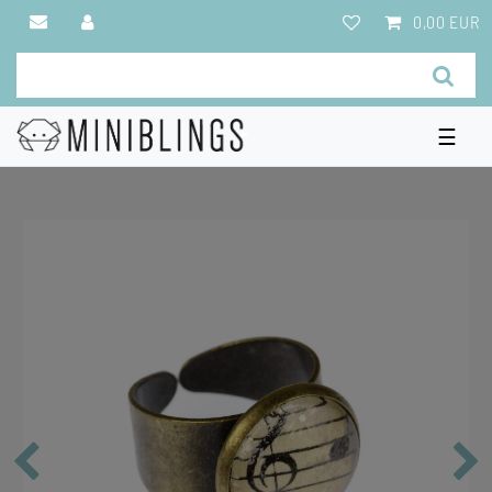
0,00 EUR
☰