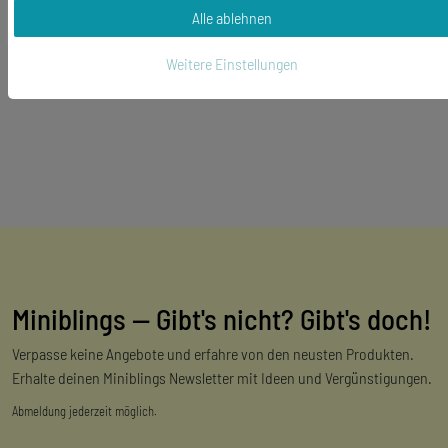
Alle ablehnen
*
inkl. ges. MwSt.
zzgl.
Versandkosten
Weitere Einstellungen
Miniblings — Gibt's nicht? Gibt's doch!
Verpasse keine Angebote und erfahre von den neusten Produkten.
Erhalte deinen Miniblings Newsletter mit Ideen und Vergünstigungen.
Abmeldung jederzeit möglich.