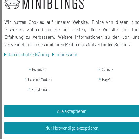
Material Motiv: Metall, Glas
Ringgröße: verstellbar
Größe des Motivs: 0mm
Wir nutzen Cookies auf unserer Website. Einige von diesen sin
essenziell, während andere uns helfen, diese Website und Ihr
Lieferumfang: 1 Ring
Erfahrung zu verbessern. Weitere Informationen zu den von un
verwendeten Cookies und Ihren Rechten als Nutzer finden Sie hier:
Daten­schutz­erklärung
Impressum
Essenziell
Statistik
Ähnliche Artikel
Externe Medien
PayPal
-17%
Katze Augen gelb-blau Ring
Funktional
Miniblings Fingerring Tier Kater
Haustier schwarz
Alle akzeptieren
12,99 €
10,79 € *
Nur Notwendige akzeptieren
In den Warenkorb