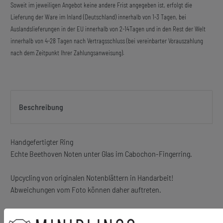
Soweit im jeweiligen Angebot keine andere Frist angegeben ist, erfolgt die
Lieferung der Ware im Inland (Deutschland) innerhalb von 1-3 Tagen, bei
Auslandslieferungen in der EU innerhalb von 2-14Tagen und in den Rest der Welt
innerhalb von 4-28 Tagen nach Vertragsschluss (bei vereinbarter Vorauszahlung
nach dem Zeitpunkt Ihrer Zahlungsanweisung).
Beschreibung
Handgefertigter Ring
Echte Beethoven Noten unter Glas im Cabochon-Fingerring.
Upcycling von originalen Notenblättern in Handarbeit!
Abweichungen vom Foto können daher auftreten.