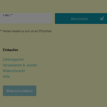
Newsletter
E-MAIL **
Honig
Abonnieren
** Hierbei handelt es sich um ein Pflichtfeld.
Einkaufen
Zahlungsarten
Versandarten & -kosten
Widerrufsrecht
Hilfe
Widerruf erklären