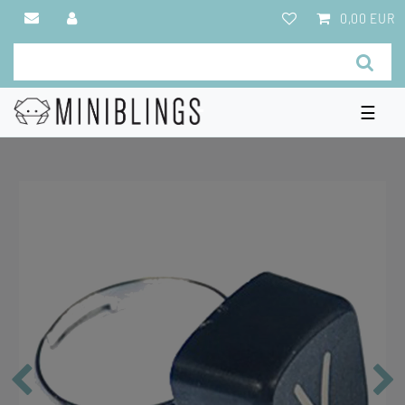
0,00 EUR
☰