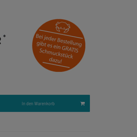
*
R
In den Warenkorb