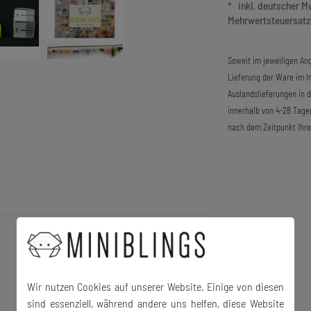
* inkl. deutscher 
Mehrwertsteuersatze
Soweit im jeweiligen Ang
Lieferung der Ware im In
Auslandslieferungen in 
innerhalb von 4-28 Tage
nach dem Zeitpunkt Ihre
Wir nutzen Cookies auf unserer Website. Einige von diesen
sind essenziell, während andere uns helfen, diese Website