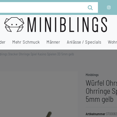
der
Mehr Schmuck
Männer
Anlässe / Specials
Wohn
blings Stecker Ohrringe Spiel Kasino Spielen 3D 5mm gelb
Miniblings
Würfel Ohr
Ohrringe S
5mm gelb
Artikelnummer
ST00082