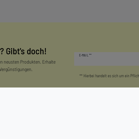
? Gibt's doch!
Newsletter
E-MAIL **
Honig
n neusten Produkten. Erhalte
 Vergünstigungen.
** Hierbei handelt es sich um ein Pflich
Mein Konto
Unternehmen
Login/Registrieren
Kontakt
Warenkorb
Datenschutzerklärung
Zur Kasse
AGB