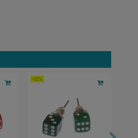
-72%
-68%