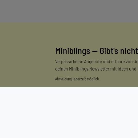
Miniblings — Gibt's nicht
Verpasse keine Angebote und erfahre von de
deinen Miniblings Newsletter mit Ideen und
Abmeldung jederzeit möglich.
Einkaufen
Zahlungsarten
Versandarten & -kosten
Widerrufsrecht