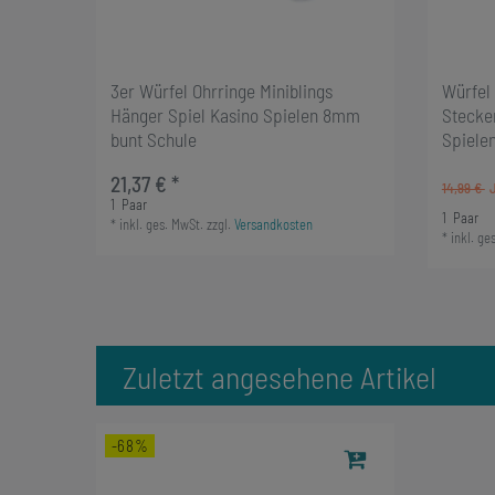
3er Würfel Ohrringe Miniblings
Würfel 
Hänger Spiel Kasino Spielen 8mm
Stecker
bunt Schule
Spiele
21,37 € *
14,99 €
1
Paar
1
Paar
*
inkl. ges. MwSt.
zzgl.
Versandkosten
*
inkl. ge
Zuletzt angesehene Artikel
-68%