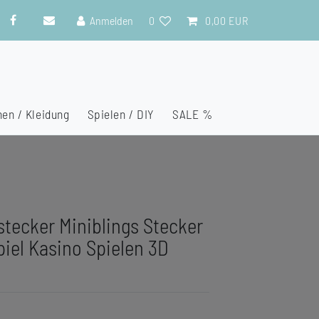
Anmelden
0
0,00 EUR
en / Kleidung
Spielen / DIY
SALE %
stecker Miniblings Stecker
piel Kasino Spielen 3D