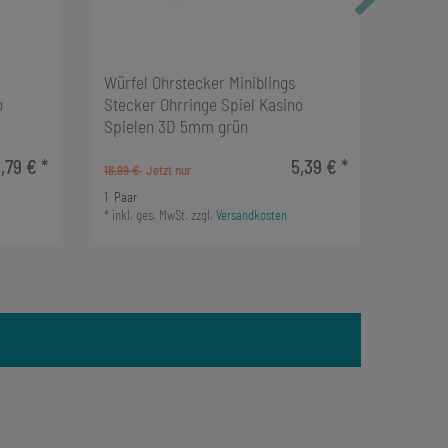
Würfel Ohrstecker Miniblings
Würfel
o
Stecker Ohrringe Spiel Kasino
Stecke
Spielen 3D 5mm grün
Spiel
,79 € *
5,39 € *
18,99 €
16,99 €
1
Paar
1
Paar
*
inkl. ges. MwSt.
zzgl.
Versandkosten
*
inkl. g