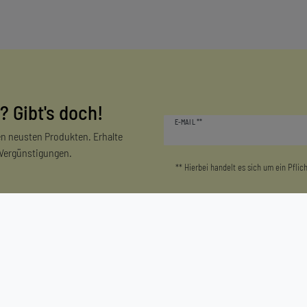
? Gibt's doch!
Newsletter
E-MAIL **
Honig
n neusten Produkten. Erhalte
 Vergünstigungen.
** Hierbei handelt es sich um ein Pflich
Mein Konto
Unternehmen
Login/Registrieren
Kontakt
Warenkorb
Datenschutzerklärung
Zur Kasse
AGB