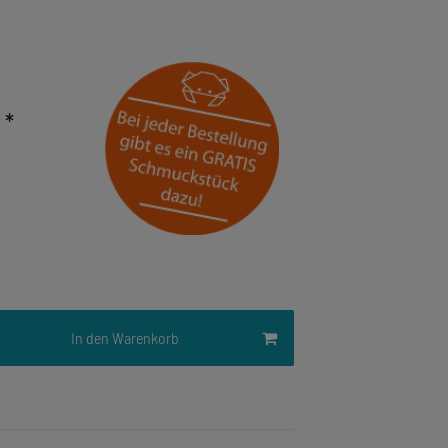
*
R
In den Warenkorb