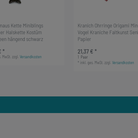
maus Kette Miniblings
Kranich Ohrringe Origami Min
er Halskette Kostüm
Vogel Kraniche Faltkunst Se
een hängend schwarz
Papier
€ *
21,37 € *
s. MwSt.
zzgl.
Versandkosten
1
Paar
*
inkl. ges. MwSt.
zzgl.
Versandkosten