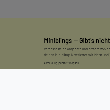
Miniblings — Gibt's nicht
Verpasse keine Angebote und erfahre von de
deinen Miniblings Newsletter mit Ideen und
Abmeldung jederzeit möglich.
Einkaufen
Zahlungsarten
Versandarten & -kosten
Widerrufsrecht