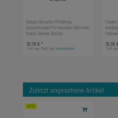
Katzen Brosche Miniblings
Fleder
Anstecknadel Pin Haustier Kätzchen
Anhäng
Katze Zacken Buckel
Hallow
10,79 € *
18,35 
*
inkl. ges. MwSt.
zzgl.
Versandkosten
*
inkl. ge
Zuletzt angesehene Artikel
-67%