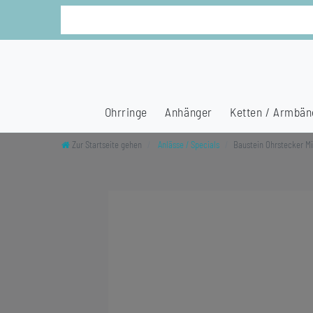
Ohrringe
Anhänger
Ketten / Armbän
Zur Startseite gehen
Anlässe / Specials
Baustein Ohrstecker Mi