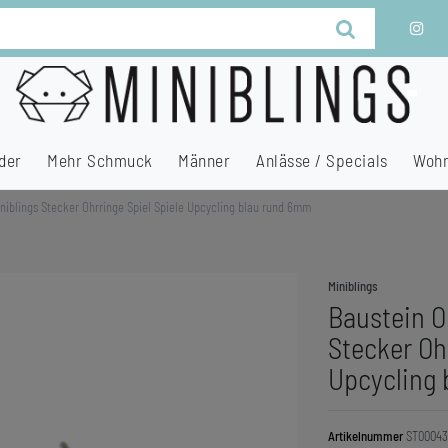
der
Mehr Schmuck
Männer
Anlässe / Specials
Wohn
niblings Stecker Ohrringe Spiel Spiele Upcycling blau rund 6mm
Miniblings
Baustein O
Stecker Ohr
Upcycling
Artikelnummer
ST00043