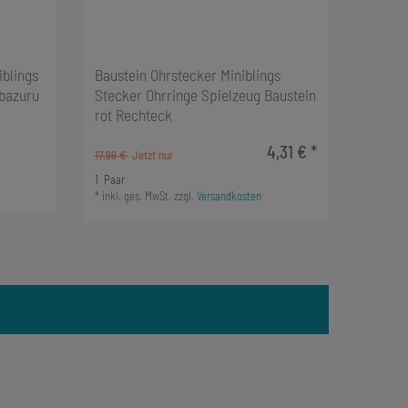
iblings
Baustein Ohrstecker Miniblings
nbazuru
Stecker Ohrringe Spielzeug Baustein
rot Rechteck
4,31 € *
17,99 €
1
Paar
*
inkl. ges. MwSt.
zzgl.
Versandkosten