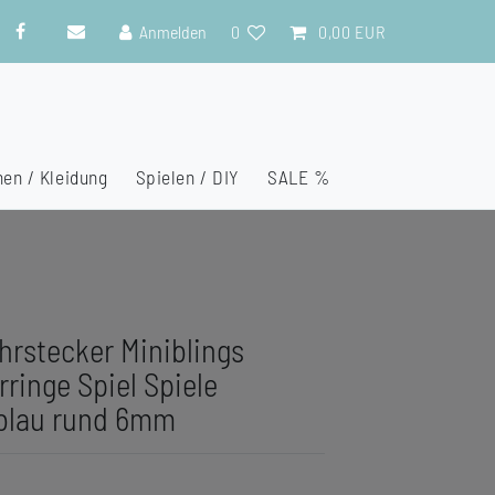
Anmelden
0
0,00 EUR
en / Kleidung
Spielen / DIY
SALE %
hrstecker Miniblings
ringe Spiel Spiele
 blau rund 6mm