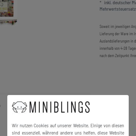
* inkl. deutscher 
Mehrwertsteuersatze
Soweit im jeweiligen Ang
Lieferung der Ware im In
Auslandslieferungen in 
innerhalb von 4-28 Tage
nach dem Zeitpunkt Ihre
n
Wir nutzen Cookies auf unserer Website. Einige von diesen
sind essenziell, während andere uns helfen, diese Website