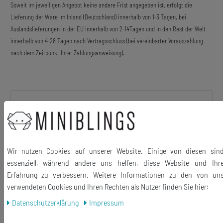
Soweit im jeweiligen Angebot keine andere Frist angegeben ist, erfolgt die
Lieferung der Ware im Inland (Deutschland) innerhalb von 1-3 Tagen, bei
Auslandslieferungen in der EU innerhalb von 2-14Tagen und in den Rest der Welt
innerhalb von 4-28 Tagen nach Vertragsschluss (bei vereinbarter Vorauszahlung
nach dem Zeitpunkt Ihrer Zahlungsanweisung).
Beschreibung
Weihnachtsmann-Ohrringe.
Wir nutzen Cookies auf unserer Website. Einige von diesen sin
essenziell, während andere uns helfen, diese Website und Ihr
Erfahrung zu verbessern. Weitere Informationen zu den von un
verwendeten Cookies und Ihren Rechten als Nutzer finden Sie hier:
Material Anhänger: Metall
Daten­schutz­erklärung
Impressum
Haken und Ösen: versilbert