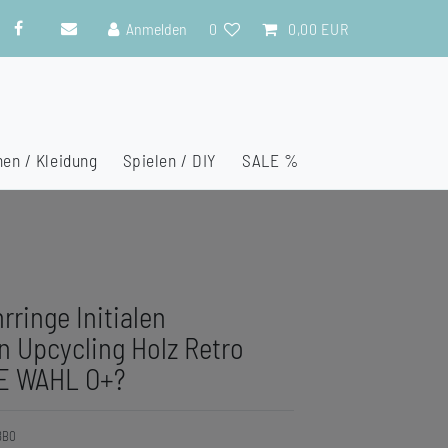
Anmelden
0
0,00 EUR
en / Kleidung
Spielen / DIY
SALE %
hrringe Initialen
 Upcycling Holz Retro
NE WAHL O+?
8BO