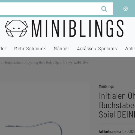
der
Mehr Schmuck
Männer
Anlässe / Specials
Wohn
tialen Buchstaben Upcycling Holz Retro Spiel DEINE WAHL O+?
Miniblings
Initialen O
Buchstaben
Spiel DEI
Artikelnummer
OR0062