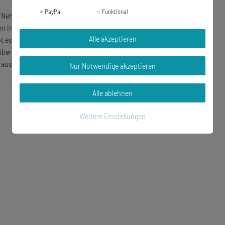
PayPal
Funktional
 Nehmen sie den Buchstaben, der als Erster im
 im Titel (zb wenn sie A+W suchen den Titel " .
Alle akzeptieren
ibt es ein drop-down Menü mit der Auswahl des 2.
ber die Suche gehen, geben sie einfach "A+?" ein
aus:)
Nur Notwendige akzeptieren
Alle ablehnen
Weitere Einstellungen