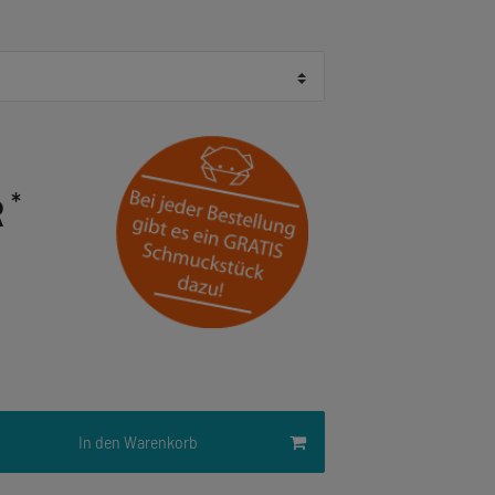
*
R
In den Warenkorb