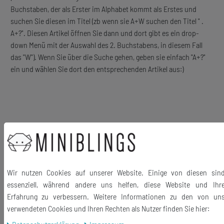
Buchstaben, der als Erster im Alphabet kommt als Erstes und
suchen Sie diesen im Titel (zb wenn sie A+W suchen den Titel " .
A+?". Diesen Artikel öffnen Sie dann und dort gibt es ein drop-
down Menü mit der Auswahl des 2. Buchstabens, in diesem Fall
das "W"). Wenn Sie über die Suche gehen, geben sie einfach "A+?"
ein und wählen Sie dort den entsprechenden Artikel aus:)
Material Anhänger: Holz
Haken und Ösen: versilbert
Länge der Anhänger (ohne Haken): 20mm
Wir nutzen Cookies auf unserer Website. Einige von diesen sin
Lieferumfang: 1 Paar Ohrringe
essenziell, während andere uns helfen, diese Website und Ihr
Erfahrung zu verbessern. Weitere Informationen zu den von un
verwendeten Cookies und Ihren Rechten als Nutzer finden Sie hier: