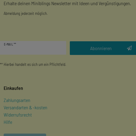
Erhalte deinen Miniblings Newsletter mit Ideen und Vergünstigungen.
Abmeldung jederzeit möglich.
Newsletter
E-MAIL **
Honig
Abonnieren
** Hierbei handelt es sich um ein Pflichtfeld.
Einkaufen
Zahlungsarten
Versandarten & -kosten
Widerrufsrecht
Hilfe