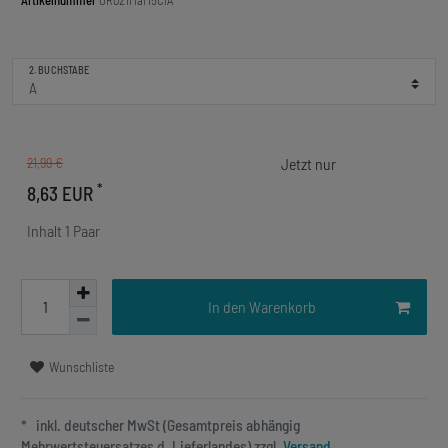
Artikelnummer
OR021Mar15ClA
2. BUCHSTABE
21,99 €
*
8,63 EUR
Inhalt
1
Paar
In den Warenkorb
Wunschliste
* inkl. deutscher MwSt (Gesamtpreis abhängig
Mehrwertsteuersatzes d. Lieferlandes) zzgl.
Versand