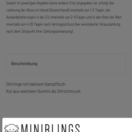
Soweit im jeweiligen Angebot keine andere Frist angegeben ist, erfolgt die
Lieferung der Ware im Inland (Deutschland) innerhalb von 1-3 Tagen, bei
Auslandslieferungen in der EU innerhalb von 2-14Tagen und in den Rest der Welt
innerhalb von 4-28 Tagen nach Vertragsschluss (bei vereinbarter Vorauszahlung
nach dem Zeitpunkt Ihrer Zahlungsanweisung).
Beschreibung
Ohrringe mit kleinem Kampffisch
Koi aus weichem Gummi als Ohrschmuck.
Material Anhänger: Gummi