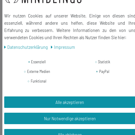
Haken und Ösen: versilbert
Länge der Anhänger (ohne Haken): 50mm
Wir nutzen Cookies auf unserer Website. Einige von diesen sin
essenziell, während andere uns helfen, diese Website und Ihr
Lieferumfang: 1 Paar Ohrringe
Erfahrung zu verbessern. Weitere Informationen zu den von un
verwendeten Cookies und Ihren Rechten als Nutzer finden Sie hier:
Daten­schutz­erklärung
Impressum
Ähnliche Artikel
Essenziell
Statistik
Externe Medien
PayPal
Axolotl Charm Miniblings Anhänger
Funktional
Samt Flock Kinder Aquarium
Nacktmulch
Alle akzeptieren
10,79 € *
1
Stück
Nur Notwendige akzeptieren
In den Warenkorb
*
inkl. ges. MwSt.
zzgl.
Versandkosten
Alle ablehnen