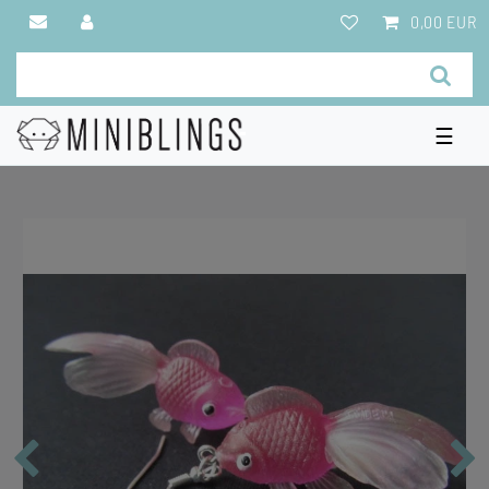
0,00 EUR
☰