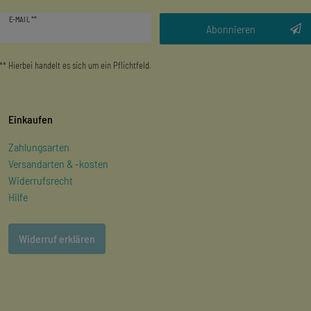
Newsletter
E-MAIL **
Honig
Abonnieren
** Hierbei handelt es sich um ein Pflichtfeld.
Einkaufen
Zahlungsarten
Versandarten & -kosten
Widerrufsrecht
Hilfe
Widerruf erklären