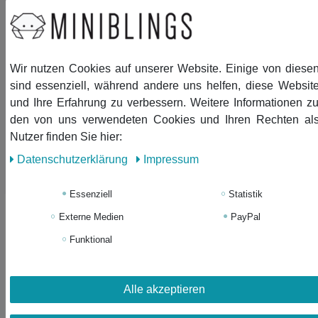
Material Anhänger: Kunststoff
Haken und Ösen: versilbert
Länge der Anhänger (ohne Haken): 35mm
Wir nutzen Cookies auf unserer Website. Einige von diese
Lieferumfang: 1 Paar Ohrringe
sind essenziell, während andere uns helfen, diese Websit
und Ihre Erfahrung zu verbessern. Weitere Informationen z
den von uns verwendeten Cookies und Ihren Rechten al
Nutzer finden Sie hier:
Daten­schutz­erklärung
Impressum
Ähnliche Artikel
Essenziell
Statistik
Neuheit
Espressokanne
Externe Medien
PayPal
Schlüsselanhänger Miniblings
Funktional
Anhänger Kaffeekanne Kanne
Mokka rot
21,59 € *
Alle akzeptieren
In den Warenkorb