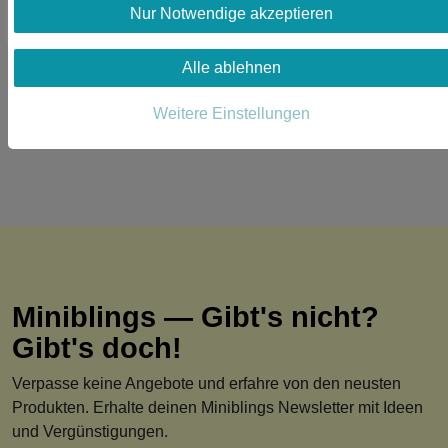
Nur Notwendige akzeptieren
*
inkl. ges. MwSt.
zzgl.
Versandkosten
Alle ablehnen
Weitere Einstellungen
Miniblings — Gibt's nicht?
Gibt's doch!
Verpasse keine Angebote und erfahre von den neusten
Produkten. Erhalte deinen Miniblings Newsletter mit Ideen
und Vergünstigungen.