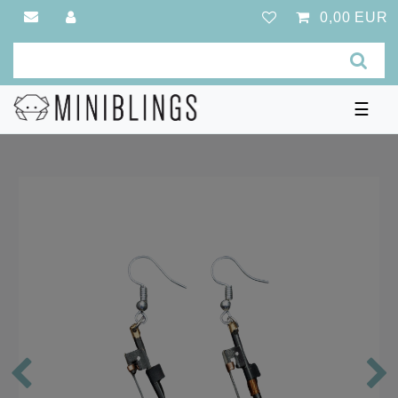
0,00 EUR
☰