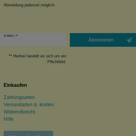
Abmeldung jederzeit möglich.
Newsletter
E-MAIL **
Honig
Abonnieren
** Hierbei handelt es sich um ein
Pflichtfeld.
Einkaufen
Zahlungsarten
Versandarten & -kosten
Widerrufsrecht
Hilfe