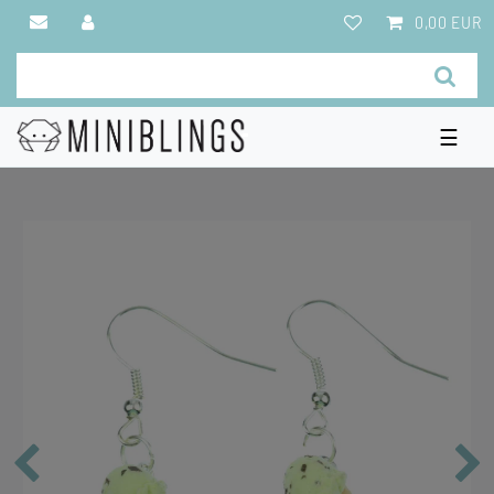
0,00 EUR
☰