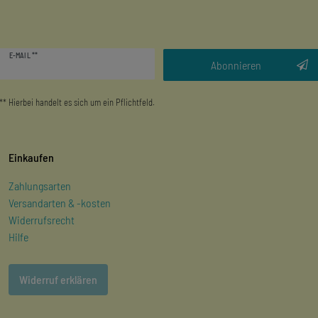
Newsletter
E-MAIL **
Honig
Abonnieren
** Hierbei handelt es sich um ein Pflichtfeld.
Einkaufen
Zahlungsarten
Versandarten & -kosten
Widerrufsrecht
Hilfe
Widerruf erklären