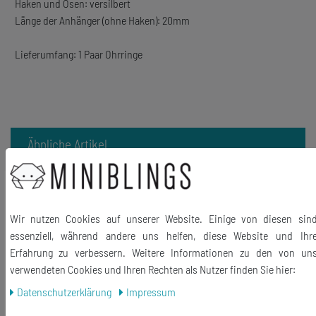
Haken und Ösen: versilbert
Länge der Anhänger (ohne Haken): 20mm
Lieferumfang: 1 Paar Ohrringe
Ähnliche Artikel
-28%
Pizza Ohrringe Miniblings Hänger
Pizzastück Schinken Essen detailliert
bunt
Wir nutzen Cookies auf unserer Website. Einige von diesen sin
essenziell, während andere uns helfen, diese Website und Ihr
14,99 €
Erfahrung zu verbessern. Weitere Informationen zu den von un
10,79 € *
verwendeten Cookies und Ihren Rechten als Nutzer finden Sie hier:
1
Paar
Daten­schutz­erklärung
Impressum
In den Warenkorb